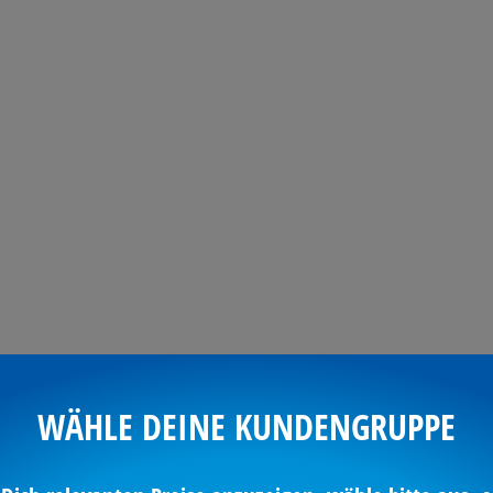
 TONER
BASTELN &
TECHNIK
LAGE
KREATIV
BETR
L
REINIGUNG &
HYGIENE
WÄHLE DEINE KUNDENGRUPPE