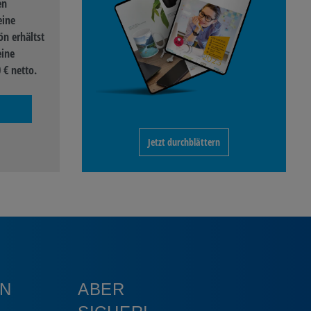
en
eine
n erhältst
eine
 € netto.
Jetzt durchblättern
N
ABER