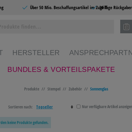
ng
Über 50 Mio. Beschaffungsartikel im Zugriff
30 Tage Rückgaber
T
HERSTELLER
ANSPRECHPART
BUNDLES & VORTEILSPAKETE
ie Produkte
Produkte
//
Stempel
//
Zubehör
//
Sonnenglas
SHOPS
BÜROBEDARF
CATERING &
SCHR
FOOD
PAPE
Nur verfügbare Artikel anzeige
Sortieren nach:
EDARF
PAPIERE
BÜROMÖBEL &
HOME
urden keine Produkte gefunden.
EINRICHTEN