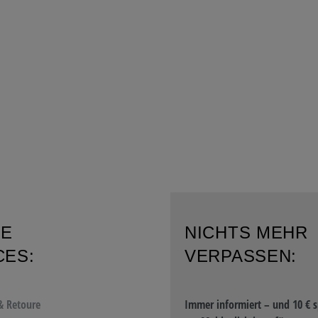
RE
NICHTS MEHR
CES:
VERPASSEN:
& Retoure
Immer informiert – und 10 € s