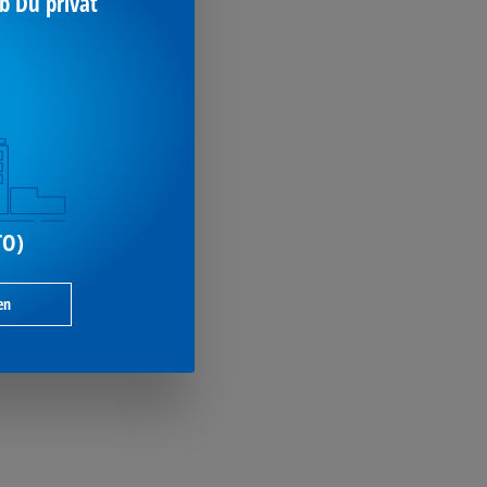
b Du privat
TO)
en