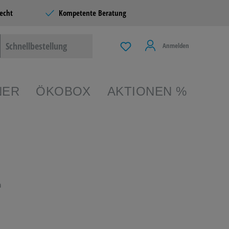
echt
Kompetente Beratung
Schnellbestellung
Anmelden
NER
ÖKOBOX
AKTIONEN %
EIBEN &
TERIE
n
 & LIVING