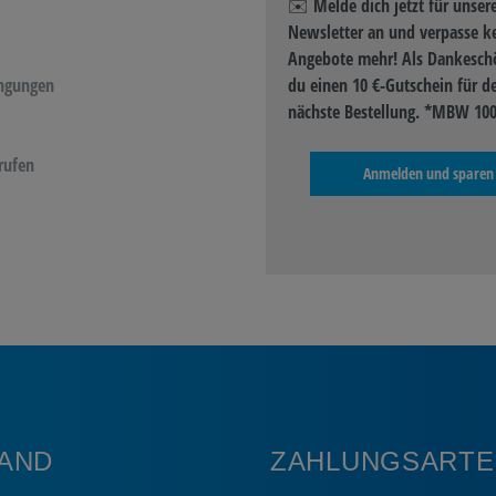
✉️ Melde dich jetzt für unser
Newsletter an und verpasse k
Angebote mehr! Als Dankeschö
ngungen
du einen 10 €-Gutschein für d
nächste Bestellung. *MBW 100
rufen
Anmelden und sparen
AND
ZAHLUNGSARTE