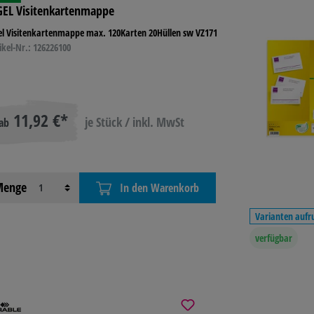
GEL Visitenkartenmappe
el Visitenkartenmappe max. 120Karten 20Hüllen sw VZ171
ikel-Nr.: 126226100
11,92 €*
je Stück / inkl. MwSt
ab
enge
In den Warenkorb
Varianten aufr
verfügbar