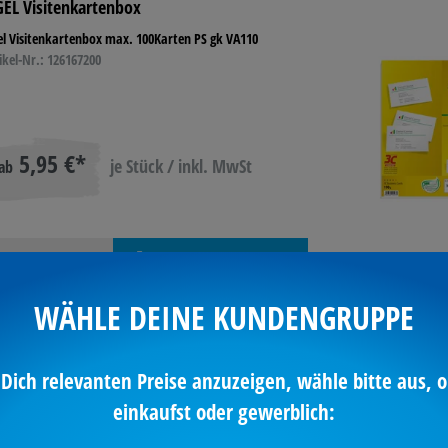
GEL Visitenkartenbox
el Visitenkartenbox max. 100Karten PS gk VA110
ikel-Nr.: 126167200
5,95 €*
je Stück / inkl. MwSt
ab
enge
In den Warenkorb
WÄHLE DEINE KUNDENGRUPPE
Varianten aufr
verfügbar
 Dich relevanten Preise anzuzeigen, wähle bitte aus, o
einkaufst oder gewerblich: