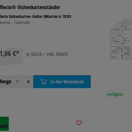
flecto® Visitenkartenständer
 TONER
BASTELN &
TECHNIK
LAGE
lecto Visitenkarten- Halter 50Karten tr 70101
KREATIV
BETR
ikel-Nr.: 126001200
L
REINIGUNG &
HYGIENE
1,06 €*
je Stück / inkl. MwSt
enge
In den Warenkorb
verfügbar