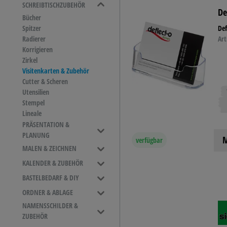
SCHREIBTISCHZUBEHÖR
De
Bücher
TINTE &
Spitzer
Def
Radierer
Art
Korrigieren
Zirkel
STEMPE
Visitenkarten & Zubehör
Cutter & Scheren
Utensilien
Stempel
Lineale
PRÄSENTATION &
PLANUNG
M
verfügbar
Sichttafelsysteme
MALEN & ZEICHNEN
Aufhängungssystem
Farben
KALENDER & ZUBEHÖR
Planhalter
Mal- & Zeichenzubehör
Tischkalender
BASTELBEDARF & DIY
Prospekthalter
Pinsel
Zubehör
Whiteboards
Bastelbedarf & DIY
ORDNER & ABLAGE
Mal- & Zeichenstifte
Kundenstopper
Bücher & Papiere
Ringbücher
NAMENSSCHILDER &
Moderationswände
Archivierung
ZUBEHÖR
Dokumentenhalter
Ordnerzubehör