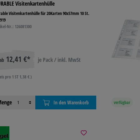
RABLE Visitenkartenhülle
able Visitenkartenhülle für 20Karten 90x57mm 10 St.
8919
ikel-Nr.: 126081300
12,41 €*
je Pack / inkl. MwSt
ab
eis pro 1 ST 1,38 € )
enge
In den Warenkorb
verfügbar