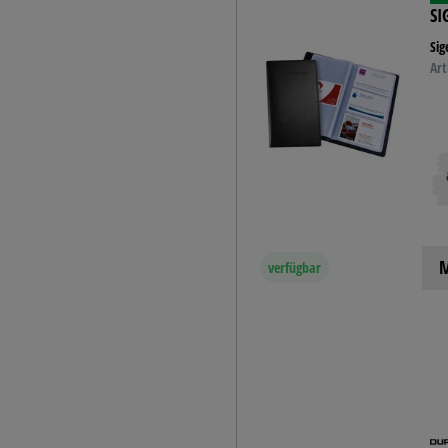
SI
Sig
Art
M
verfügbar