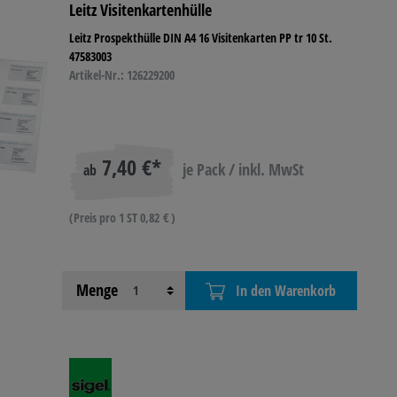
Leitz Visitenkartenhülle
Leitz Prospekthülle DIN A4 16 Visitenkarten PP tr 10 St.
47583003
Artikel-Nr.: 126229200
7,40 €*
je Pack / inkl. MwSt
ab
(Preis pro 1 ST 0,82 € )
Menge
In den Warenkorb