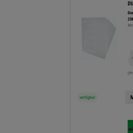
Lehrerstempel -
DU
Motivationsstempel
Dur
Märchen
23
Art
(Pr
M
verfügbar