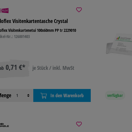
loflex Visitenkartentasche Crystal
oflex Visitenkartenetui 100x60mm PP tr 2229010
ikel-Nr.: 126001403
0,71 €*
je Stück / inkl. MwSt
ab
enge
In den Warenkorb
verfügbar