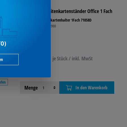
Exacompta Visitenkartenständer Office 1 Fach
Exacompta Visitenkartenhalter 1Fach 71058D
Artikel-Nr.: 126257900
TO)
2,45 €*
je Stück / inkl. MwSt
en
ufen
Menge
In den Warenkorb