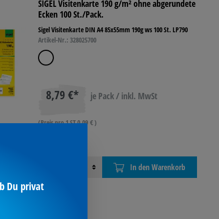
SIGEL Visitenkarte 190 g/m² ohne abgerundete
Ecken 100 St./Pack.
Sigel Visitenkarte DIN A4 85x55mm 190g ws 100 St. LP790
Artikel-Nr.: 328025700
8,79 €*
je Pack / inkl. MwSt
(Preis pro 1 ST 0,09 € )
ufen
Menge
In den Warenkorb
b Du privat