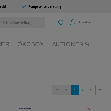
echt
Kompetente Beratung
Schnellbestellung
Anmelden
NER
ÖKOBOX
AKTIONEN %
EIBEN &
TERIE
n
<<
<
1
2
>
>>
 & LIVING