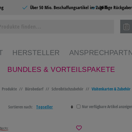
ng
Über 50 Mio. Beschaffungsartikel im Zugriff
30 Tage Rückgaber
T
HERSTELLER
ANSPRECHPART
BUNDLES & VORTEILSPAKETE
ie Produkte
Produkte
//
Bürobedarf
//
Schreibtischzubehör
//
Visitenkarten & Zubehör
SHOPS
BÜROBEDARF
CATERING &
SCHR
FOOD
PAPE
Nur verfügbare Artikel anzeige
Sortieren nach:
EDARF
PAPIERE
BÜROMÖBEL &
HOME
EINRICHTEN