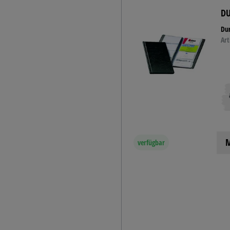
DU
Dur
Art
M
verfügbar