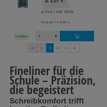
5,07 €*
ab
je Pack / inkl. MwSt
(Preis pro 1 ST 0,96 € )
verfügbar
<<
<
1
2
>
>>
Fineliner für die
Schule – Präzision,
die begeistert
Schreibkomfort trifft