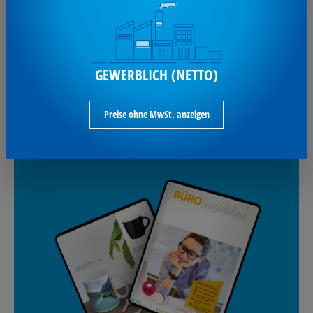
Gutschein für deine nächste Bestellung. *MBW 100 € netto.
GEWERBLICH (NETTO)
Anmelden und sparen
Preise ohne MwSt. anzeigen
UNSERE BLÄTTERKATALOGE: