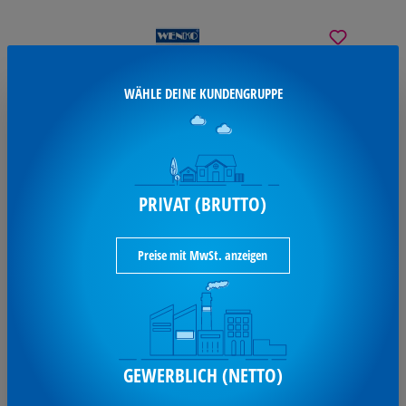
WENKO Türstopper Multi-STOP®
WÄHLE DEINE KUNDENGRUPPE
Wenko Türstopper Multi-STOP grau
50500100
6,18 €*
PRIVAT (BRUTTO)
je Stück / inkl. MwSt
Preise mit MwSt. anzeigen
Ausverkauft
GEWERBLICH (NETTO)
Westcott Türstopper