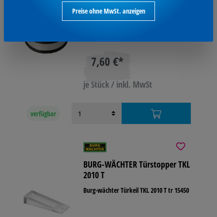
Westcott Türstopper Edelstahl 100x40mm co
Preise ohne MwSt. anzeigen
E-19001 00
Varianten aufrufen
7,60 €*
je Stück / inkl. MwSt
verfügbar
BURG-WÄCHTER Türstopper TKL
2010 T
Burg-wächter Türkeil TKL 2010 T tr 15450