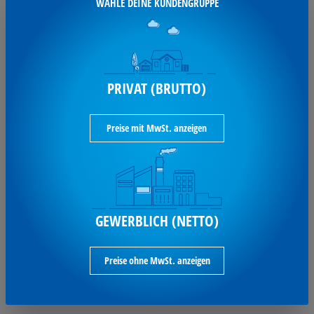
WÄHLE DEINE KUNDENGRUPPE
ZETTLER Querkalender 2026
ZETTLER Querkalender 2026 1W/2S REGISTER
PRIVAT (BRUTTO)
176-0015
Preise mit MwSt. anzeigen
5,02 €*
je Stück / inkl. MwSt
GEWERBLICH (NETTO)
Ausverkauft
Preise ohne MwSt. anzeigen
Glocken Querkalender 2026