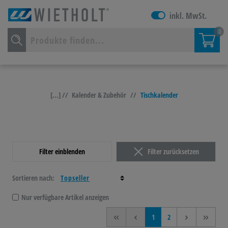
inkl. MwSt.
0
[...] //
Kalender & Zubehör
//
Tischkalender
Filter einblenden
Filter zurücksetzen
Sortieren nach:
Nur verfügbare Artikel anzeigen
<<
<
1
2
>
>>