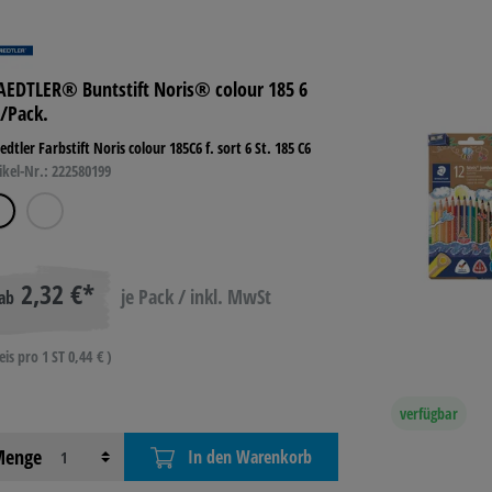
AEDTLER® Buntstift Noris® colour 185 6
./Pack.
edtler Farbstift Noris colour 185C6 f. sort 6 St. 185 C6
ikel-Nr.: 222580199
2,32 €*
je Pack / inkl. MwSt
ab
eis pro 1 ST 0,44 € )
verfügbar
enge
In den Warenkorb