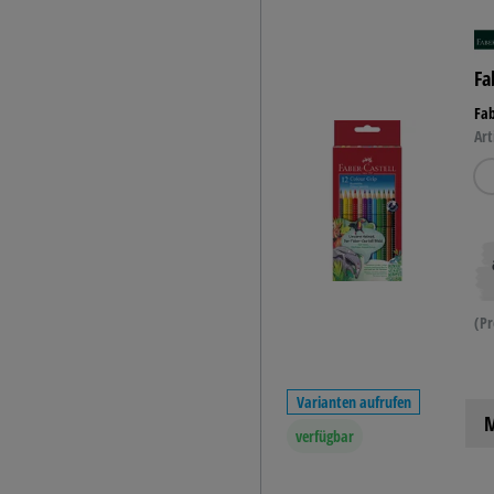
Frühling
Gemüse
Glückwunsch-Stempel
Fa
Lehrerstempel -
Motivationsstempel
Fab
Märchen
Art
(Pr
Varianten aufrufen
M
verfügbar