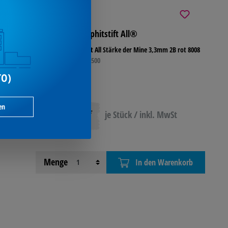
STABILO® Graphitstift All®
Stabilo Graphitstift All Stärke der Mine 3,3mm 2B rot 8008
Artikel-Nr.: 306007500
TO)
en
1,90 €*
je Stück / inkl. MwSt
ab
Menge
In den Warenkorb