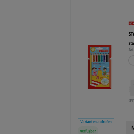
ST
Sta
Art
(Pr
Varianten aufrufen
M
verfügbar