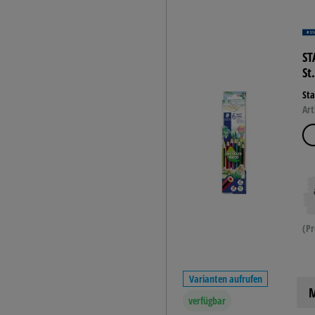
ST
St
Sta
Art
(Pr
Varianten aufrufen
M
verfügbar