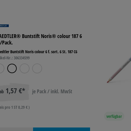
AEDTLER® Buntstift Noris® colour 187 6
./Pack.
edtler Buntstift Noris colour 6 f. sort. 6 St. 187 C6
ikel-Nr.: 306334599
1,57 €*
je Pack / inkl. MwSt
ab
eis pro 1 ST 0,29 € )
verfügbar