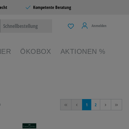
echt
Kompetente Beratung
Schnellbestellung
Anmelden
NER
ÖKOBOX
AKTIONEN %
EIBEN &
TERIE
n
<<
<
1
2
>
>>
 & LIVING