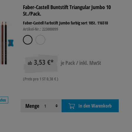
Faber-Castell Buntstift Triangular Jumbo 10
St./Pack.
R- &
IEBSAUSSTATTUNG
Faber-Castell Farbstift Jumbo farbig sort 10St. 116510
Artikel-Nr.: 223000099
3,53 €*
je Pack / inkl. MwSt
ab
(Preis pro 1 ST 0,38 € )
ufen
Menge
In den Warenkorb