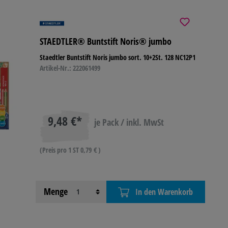
STAEDTLER® Buntstift Noris® jumbo
Staedtler Buntstift Noris jumbo sort. 10+2St. 128 NC12P1
Artikel-Nr.: 222061499
9,48 €*
je Pack / inkl. MwSt
(Preis pro 1 ST 0,79 € )
Menge
In den Warenkorb