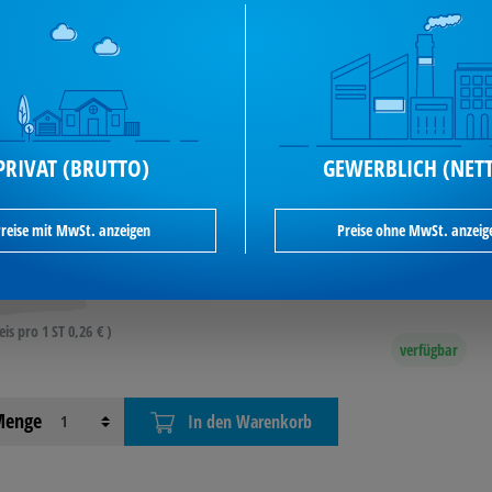
ABILO® Buntstift color Kartonetui 24
./Pack.
bilo Farbstift color sort 24St 1924/77-01
ikel-Nr.: 222006499
PRIVAT (BRUTTO)
GEWERBLICH (NET
reise mit MwSt. anzeigen
Preise ohne MwSt. anzeig
6,27 €*
je Pack / inkl. MwSt
eis pro 1 ST 0,26 € )
verfügbar
enge
In den Warenkorb