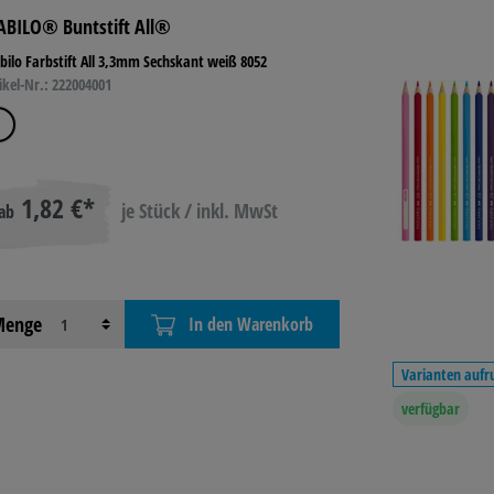
ABILO® Buntstift All®
 TONER
BASTELN &
TECHNIK
LAGE
bilo Farbstift All 3,3mm Sechskant weiß 8052
KREATIV
BETR
ikel-Nr.: 222004001
L
REINIGUNG &
HYGIENE
1,82 €*
je Stück / inkl. MwSt
ab
enge
In den Warenkorb
Varianten aufr
verfügbar