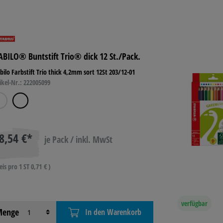
ABILO® Buntstift Trio® dick 12 St./Pack.
bilo Farbstift Trio thick 4,2mm sort 12St 203/12-01
ikel-Nr.: 222005099
8,54 €*
je Pack / inkl. MwSt
eis pro 1 ST 0,71 € )
verfügbar
enge
In den Warenkorb