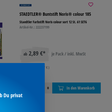
STAEDTLER® Buntstift Noris® colour 185
Staedtler Farbstift Noris colour sort 12 St. 61 SET6
Artikel-Nr.: 222237199
2,89 €*
je Pack / inkl. MwSt
ab
(Preis pro 1 ST 0,27 € )
Menge
In den Warenkorb
b Du privat