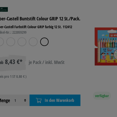
ber-Castell Buntstift Colour GRIP 12 St./Pack.
er-Castell Farbstift Colour GRIP farbig 12 St. 112412
ikel-Nr.: 222059299
8,43 €*
je Pack / inkl. MwSt
ab
eis pro 1 ST 0,80 € )
verfügbar
enge
In den Warenkorb