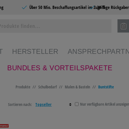
ng
Über 50 Mio. Beschaffungsartikel im Zugriff
30 Tage Rückgaber
T
HERSTELLER
ANSPRECHPART
BUNDLES & VORTEILSPAKETE
ie Produkte
Produkte
//
Schulbedarf
//
Malen & Basteln
//
Buntstifte
SHOPS
BÜROBEDARF
CATERING &
SCHR
FOOD
PAPE
Nur verfügbare Artikel anzeige
Sortieren nach:
EDARF
PAPIERE
BÜROMÖBEL &
HOME
EINRICHTEN