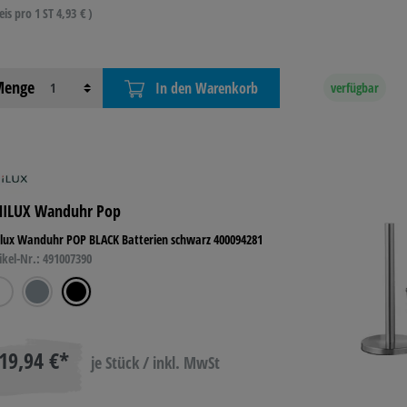
eis pro 1 ST 4,93 € )
enge
In den Warenkorb
verfügbar
ILUX Wanduhr Pop
ilux Wanduhr POP BLACK Batterien schwarz 400094281
ikel-Nr.: 491007390
19,94 €*
je Stück / inkl. MwSt