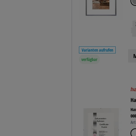
Insekten
Formen
Wald
Smiley-Stempel
Frühling
Gemüse
Glückwunsch-Stempel
Lehrerstempel -
Varianten aufrufen
Motivationsstempel
M
Märchen
verfügbar
Ha
Ham
00
Art