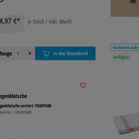
4,97 €*
je Stück / inkl. MwSt
Varianten aufr
enge
In den Warenkorb
verfügbar
iegenklatsche
egenklatsche sortiert 195097600
ikel-Nr.: 195097600