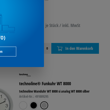
3,72 €*
je Stück / inkl. MwSt
TO)
Menge
In den Warenkorb
en
technoline® Funkuhr WT 8000
technoline Wanduhr WT 8000 si analog WT 8000 silber
Artikel-Nr.: 491009295