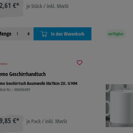
2,61 €*
je Stück / inkl. MwSt
enge
In den Warenkorb
verfügbar
mo Geschirrhandtuch
mo Geschirrtuch Baumwolle 50x70cm 2St. G1494
ikel-Nr.: 496046499
9,85 €*
je Pack / inkl. MwSt