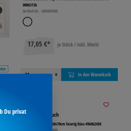
00063136
Artikel-Nr.: 885004500
17,05 €*
je Stück / inkl. MwSt
ufen
Menge
In den Warenkorb
b Du privat
Geschirrhandtuch
Geschirrhandtuch 50x70cm faserig blau 496062450
Artikel-Nr.: 496062400