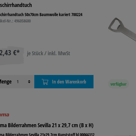
schirrhandtuch
 TONER
schirrhandtuch 50x70cm Baumwolle kariert 700224
BASTELN &
TECHNIK
LAGE
ikel-Nr.: 496058600
KREATIV
BETR
L
REINIGUNG &
HYGIENE
2,43 €*
je Stück / inkl. MwSt
enge
In den Warenkorb
verfügbar
ma Bilderrahmen Sevilla 21 x 29,7 cm (B x H)
a Bilderrahmen Sevilla 21x29,7cm Kunststoff bl 00066312