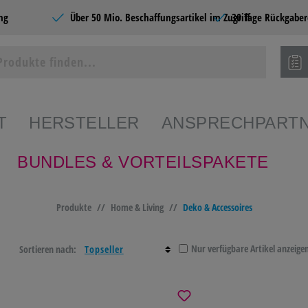
ng
Über 50 Mio. Beschaffungsartikel im Zugriff
30 Tage Rückgaber
T
HERSTELLER
ANSPRECHPART
BUNDLES & VORTEILSPAKETE
ie Produkte
Produkte
//
Home & Living
//
Deko & Accessoires
SHOPS
BÜROBEDARF
CATERING &
SCHR
FOOD
PAPE
Nur verfügbare Artikel anzeige
Sortieren nach:
EDARF
PAPIERE
BÜROMÖBEL &
HOME
EINRICHTEN