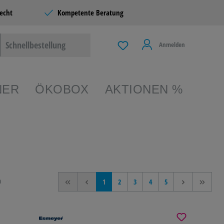
echt
Kompetente Beratung
Schnellbestellung
Anmelden
NER
ÖKOBOX
AKTIONEN %
EIBEN &
TERIE
n
<<
<
1
2
3
4
5
>
>>
 & LIVING