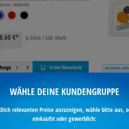
ikel-Nr.: 885001950
8,60 €*
je Stück / inkl. MwSt
enge
In den Warenkorb
Varianten aufr
verfügbar
WÄHLE DEINE KUNDENGRUPPE
 Dich relevanten Preise anzuzeigen, wähle bitte aus, o
UL Wanduhr MAULstep
einkaufst oder gewerblich:
ul Wanduhr MAULstep 30 9053195