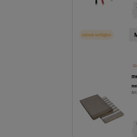
M
zeitnah verfügbar
me
me
Art