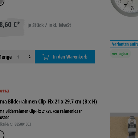
8,60 €*
je Stück / inkl. MwSt
Varianten aufr
verfügbar
enge
In den Warenkorb
ma Bilderrahmen Clip-Fix 21 x 29,7 cm (B x H)
a Bilderrahmen Clip-Fix 21x29,7cm rahmenlos tr
063020
ikel-Nr.: 885001303