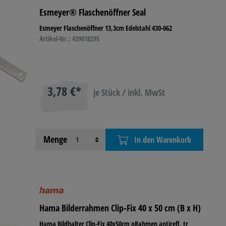
Esmeyer® Flaschenöffner Seal
R- &
Esmeyer Flaschenöffner 13,3cm Edelstahl 430-062
IEBSAUSSTATTUNG
Artikel-Nr.: 439018295
3,78 €*
je Stück / inkl. MwSt
Menge
In den Warenkorb
Hama Bilderrahmen Clip-Fix 40 x 50 cm (B x H)
Hama Bildhalter Clip-Fix 40x50cm oRahmen antirefl. tr