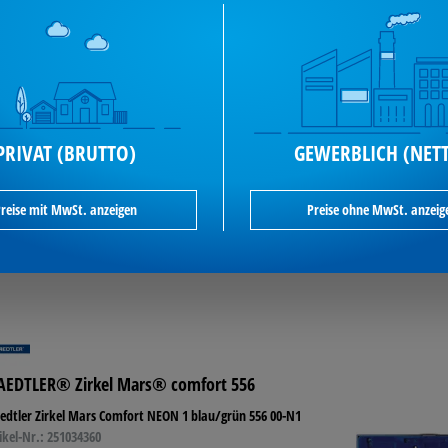
ikel-Nr.: 251036000
2,62 €*
je Pack / inkl. MwSt
ab
PRIVAT (BRUTTO)
GEWERBLICH (NET
eis pro 1 ST 0,50 € )
verfügbar
reise mit MwSt. anzeigen
Preise ohne MwSt. anzeig
enge
In den Warenkorb
AEDTLER® Zirkel Mars® comfort 556
edtler Zirkel Mars Comfort NEON 1 blau/grün 556 00-N1
ikel-Nr.: 251034360