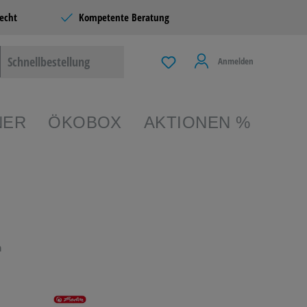
echt
Kompetente Beratung
Schnellbestellung
Anmelden
NER
ÖKOBOX
AKTIONEN %
EIBEN &
TERIE
n
 & LIVING