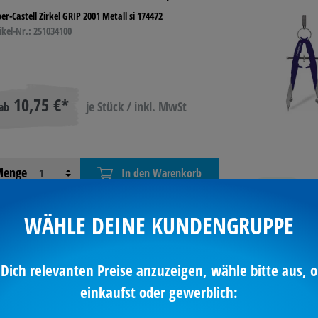
er-Castell Zirkel GRIP 2001 Metall si 174472
ikel-Nr.: 251034100
10,75 €*
je Stück / inkl. MwSt
ab
enge
In den Warenkorb
verfügbar
WÄHLE DEINE KUNDENGRUPPE
 Dich relevanten Preise anzuzeigen, wähle bitte aus, o
ber-Castell Zirkelmine 6 St./Pack.
einkaufst oder gewerblich:
er-Castell Zirkelmine in Dose 6 St. 123121