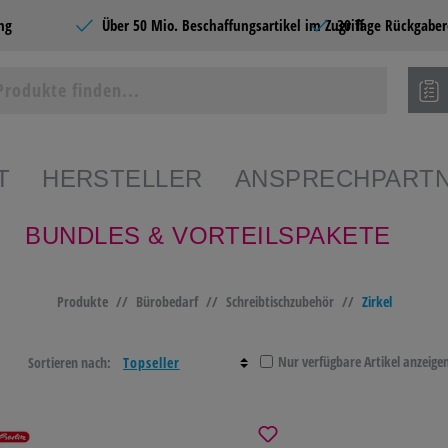
ng
Über 50 Mio. Beschaffungsartikel im Zugriff
30 Tage Rückgaber
T
HERSTELLER
ANSPRECHPART
BUNDLES & VORTEILSPAKETE
ie Produkte
Produkte
//
Bürobedarf
//
Schreibtischzubehör
//
Zirkel
SHOPS
BÜROBEDARF
CATERING &
SCHR
FOOD
PAPE
Nur verfügbare Artikel anzeige
Sortieren nach:
EDARF
PAPIERE
BÜROMÖBEL &
HOME
EINRICHTEN