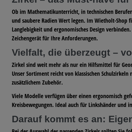
Lehrerstempel -
Motivationsstempel
Ob im Mathematikunterricht, in technischen Berufen o
Märchen
und saubere Radien Wert legen. Im
Wietholt-Shop
f
Langlebigkeit und ergonomisches Design verbinden. 
Zeichengerät für Ihre Anforderungen.
Vielfalt, die überzeugt – v
Zirkel sind weit mehr als nur ein Hilfsmittel für G
Unser Sortiment reicht von klassischen
Schulzirkeln 
zusätzlichem Zubehör.
Viele Modelle verfügen über einen
ergonomisch gef
Kreisbewegungen. Ideal auch für Linkshänder und in
Darauf kommt es an: Eige
Bei der Auswahl des passenden Zirkels sollten Sie fo