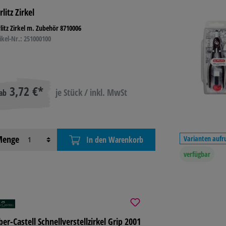
rlitz Zirkel
 TONER
BASTELN &
TECHNIK
LAGE
litz Zirkel m. Zubehör 8710006
KREATIV
BETR
ikel-Nr.: 251000100
L
REINIGUNG &
HYGIENE
3,72 €*
je Stück / inkl. MwSt
ab
enge
Varianten aufr
In den Warenkorb
verfügbar
ber-Castell Schnellverstellzirkel Grip 2001