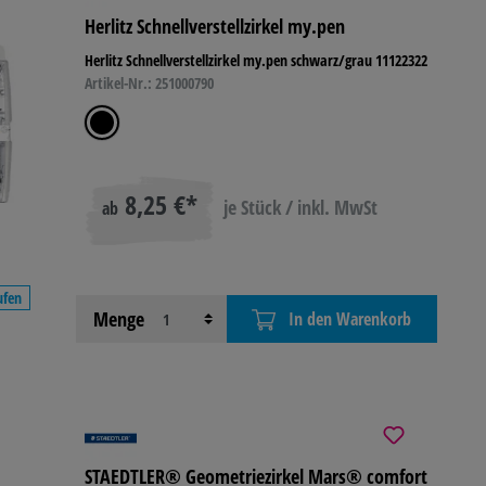
Herlitz Schnellverstellzirkel my.pen
R- &
Herlitz Schnellverstellzirkel my.pen schwarz/grau 11122322
IEBSAUSSTATTUNG
Artikel-Nr.: 251000790
8,25 €*
je Stück / inkl. MwSt
ab
ufen
Menge
In den Warenkorb
STAEDTLER® Geometriezirkel Mars® comfort