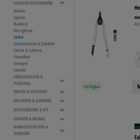
SCHREIBTISCHZUBEHÖR
He
Bücher
TINTE &
Spitzer
Her
Radierer
Art
Korrigieren
Zirkel
STEMPE
Visitenkarten & Zubehör
Cutter & Scheren
Utensilien
Stempel
Lineale
PRÄSENTATION &
PLANUNG
M
verfügbar
Sichttafelsysteme
MALEN & ZEICHNEN
Aufhängungssystem
Farben
KALENDER & ZUBEHÖR
Planhalter
Mal- & Zeichenzubehör
Tischkalender
BASTELBEDARF & DIY
Prospekthalter
Pinsel
Zubehör
Whiteboards
Bastelbedarf & DIY
ORDNER & ABLAGE
Mal- & Zeichenstifte
Kundenstopper
Bücher & Papiere
Ringbücher
NAMENSSCHILDER &
Moderationswände
Archivierung
ZUBEHÖR
Dokumentenhalter
Fa
Ordnerzubehör