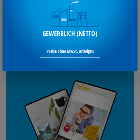
Gutschein für deine nächste Bestellung. *MBW 100 € netto.
GEWERBLICH (NETTO)
Anmelden und sparen
Preise ohne MwSt. anzeigen
UNSERE BLÄTTERKATALOGE: