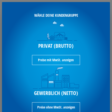
Phoenix Feuerschutztresor Fire Commander
Elektroniksch. FS1912E
WÄHLE DEINE KUNDENGRUPPE
Varianten aufrufen
2.778,50 €*
PRIVAT (BRUTTO)
je Stück / inkl. MwSt
Preise mit MwSt. anzeigen
verfügbar
Phoenix Tresor Fire Fighter
GEWERBLICH (NETTO)
Fingerabdruck 162 l
Phoenix Feuerschutztresor Fire Fighter
Fingerprintschloss FS0444F
Preise ohne MwSt. anzeigen