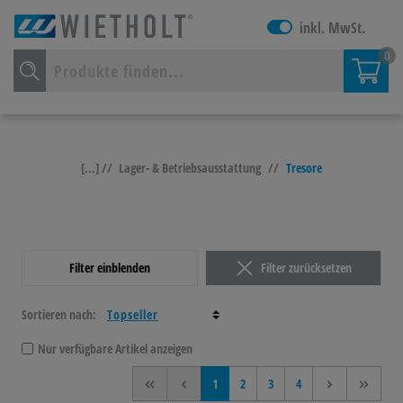
inkl. MwSt.
0
[...] //
Lager- & Betriebsausstattung
//
Tresore
Filter einblenden
Filter zurücksetzen
Sortieren nach:
Nur verfügbare Artikel anzeigen
<<
<
1
2
3
4
>
>>