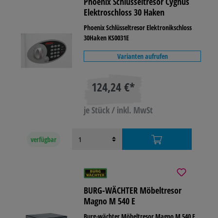
Phoenix Schlüsseltresor Cygnus
Elektroschloss 30 Haken
Phoenix Schlüsseltresor Elektronikschloss
30Haken KS0031E
Varianten aufrufen
124,24 €*
je Stück / inkl. MwSt
verfügbar
BURG-WÄCHTER Möbeltresor
Magno M 540 E
Burg-wächter Möbeltresor Magno M 540 E