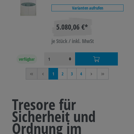
Varianten aufrufen
5.080,06 €*
je Stück / inkl. MwSt
verfügbar
<<
<
1
2
3
4
>
>>
Tresore für
Sicherheit und
Ordnung im