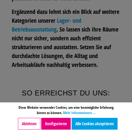
Ergänzend dazu lohnt sich ein Blick auf weitere
Kategorien unserer
Lager- und
Betriebsausstattung
. So lassen sich Ihre Räume
nicht nur sicher, sondern auch effizient
strukturieren und ausstatten. Setzen Sie auf
durchdachte Lösungen, die Alltag und
Arbeitsabläufe nachhaltig verbessern.
SO ERREICHST DU UNS:
Heinrich Wietholt GmbH
Diese Website verwendet Cookies, um eine bestmögliche Erfahrung
bieten zu können.
Mehr Informationen ...
Dieks Wall 17
46342 Velen
Ablehnen
Konfigurieren
Alle Cookies akzeptieren