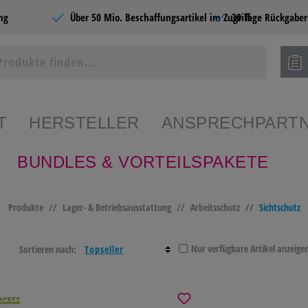
ng
Über 50 Mio. Beschaffungsartikel im Zugriff
30 Tage Rückgaber
T
HERSTELLER
ANSPRECHPART
BUNDLES & VORTEILSPAKETE
ie Produkte
Produkte
//
Lager- & Betriebsausstattung
//
Arbeitsschutz
//
Sichtschutz
SHOPS
BÜROBEDARF
CATERING &
SCHR
FOOD
PAPE
Nur verfügbare Artikel anzeige
Sortieren nach:
EDARF
PAPIERE
BÜROMÖBEL &
HOME
EINRICHTEN