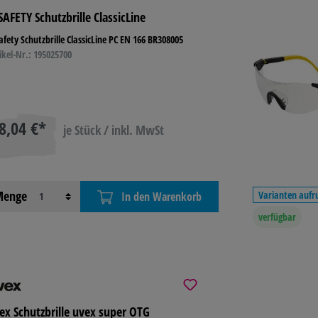
SAFETY Schutzbrille ClassicLine
 TONER
BASTELN &
TECHNIK
LAGE
afety Schutzbrille ClassicLine PC EN 166 BR308005
KREATIV
BETR
ikel-Nr.: 195025700
L
REINIGUNG &
HYGIENE
8,04 €*
je Stück / inkl. MwSt
enge
Varianten aufr
In den Warenkorb
verfügbar
ex Schutzbrille uvex super OTG