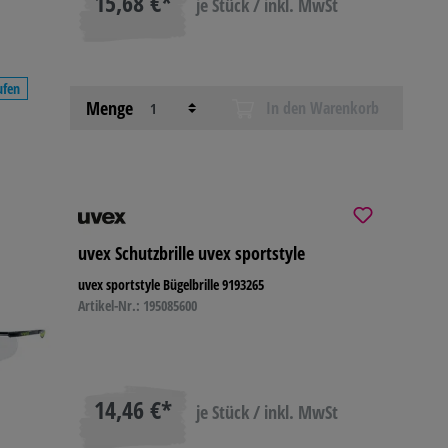
15,68 €*
je Stück / inkl. MwSt
ufen
Menge
In den Warenkorb
uvex Schutzbrille uvex sportstyle
uvex sportstyle Bügelbrille 9193265
Artikel-Nr.: 195085600
14,46 €*
je Stück / inkl. MwSt