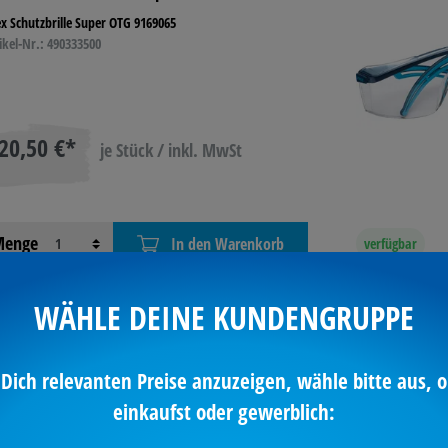
x Schutzbrille Super OTG 9169065
ikel-Nr.: 490333500
20,50 €*
je Stück / inkl. MwSt
enge
In den Warenkorb
verfügbar
WÄHLE DEINE KUNDENGRUPPE
 Schutzbrille VISCC1
 Dich relevanten Preise anzuzeigen, wähle bitte aus, o
einkaufst oder gewerblich:
Schutzbrille VISC-1
ikel-Nr.: 195086600