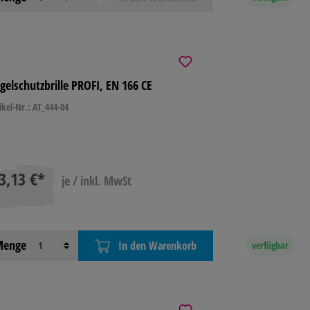
gelschutzbrille PROFI, EN 166 CE
ikel-Nr.: AT_444-04
3,13 €*
je / inkl. MwSt
enge
In den Warenkorb
verfügbar