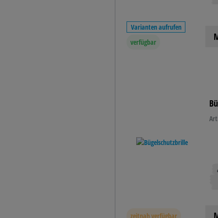
Varianten aufrufen
M
verfügbar
Bü
Art
M
zeitnah verfügbar