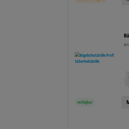
Bü
Art
M
verfügbar