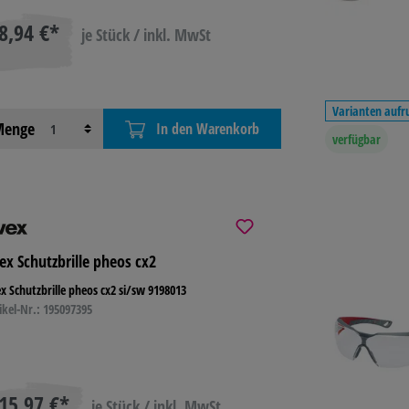
8,94 €*
je Stück / inkl. MwSt
Varianten aufr
enge
In den Warenkorb
verfügbar
ex Schutzbrille pheos cx2
x Schutzbrille pheos cx2 si/sw 9198013
ikel-Nr.: 195097395
15,97 €*
je Stück / inkl. MwSt