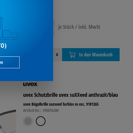
23,05 €*
je Stück / inkl. MwSt
TO)
Menge
In den Warenkorb
en
uvex Schutzbrille uvex suXXeed anthrazit/blau
uvex Bügelbrille suxxeed farblos sv exc. 9181265
Artikel-Nr.: 195076200