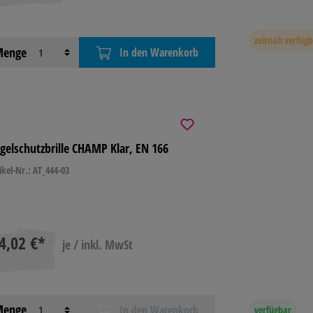
zeitnah verfüg
enge
In den Warenkorb
gelschutzbrille CHAMP Klar, EN 166
ikel-Nr.: AT_444-03
4,02 €*
je / inkl. MwSt
enge
In den Warenkorb
verfügbar