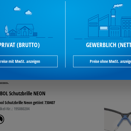
6,46 €*
je Stück / inkl. MwSt
PRIVAT (BRUTTO)
GEWERBLICH (NET
enge
In den Warenkorb
verfügbar
reise mit MwSt. anzeigen
Preise ohne MwSt. anzeig
BOL Schutzbrille NEON
ol Schutzbrille Neon getönt 730407
ikel-Nr.: 195080204