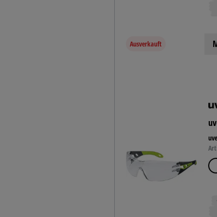
M
Ausverkauft
uv
uve
Art