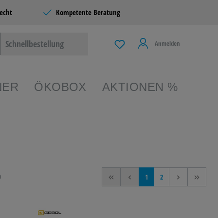
echt
Kompetente Beratung
Schnellbestellung
Anmelden
NER
ÖKOBOX
AKTIONEN %
EIBEN &
TERIE
n
<<
<
1
2
>
>>
 & LIVING