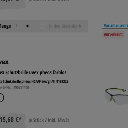
enge
Varianten aufr
In den Warenkorb
Ausverkauft
ex Schutzbrille uvex pheos farblos
x Schutzbrille pheos HC/AF sw/gn/fl 9192225
ikel-Nr.: 490281100
15,68 €*
je Stück / inkl. MwSt