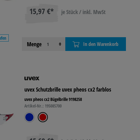
15,97 €*
je Stück / inkl. MwSt
ufen
Menge
In den Warenkorb
uvex Schutzbrille uvex pheos cx2 farblos
uvex pheos cx2 Bügelbrille 9198258
Artikel-Nr.: 195085700