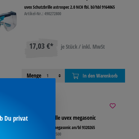
uvex Schutzbrille astrospec 2.0 NCH fbl. bl/hbl 9164065
Artikel-Nr.: 490272800
17,03 €*
je Stück / inkl. MwSt
Menge
In den Warenkorb
uvex Schutzbrille uvex megasonic
b Du privat
uvex Schutzbrille megasonic an/bl 9320265
Artikel-Nr.: 195053500