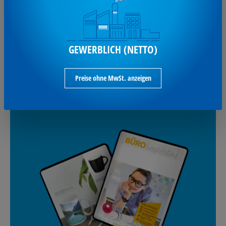
Gutschein für deine nächste Bestellung. *MBW 100 € netto.
GEWERBLICH (NETTO)
Anmelden und sparen
Preise ohne MwSt. anzeigen
UNSERE BLÄTTERKATALOGE: