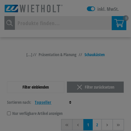
inkl. MwSt.
0
[...] //
Präsentation & Planung
//
Schaukästen
Filter einblenden
Filter zurücksetzen
Sortieren nach:
Nur verfügbare Artikel anzeigen
<<
<
1
2
>
>>