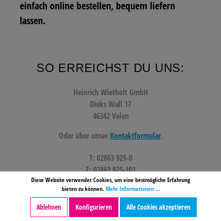
einfach online bestellen, bequem liefern
lassen.
SO ERREICHST DU UNS:
Heinrich Wietholt GmbH
Dieks Wall 17
46342 Velen
Oder über unser
Kontaktformular
.
T: 02863 925-0
F: 02863 925-101
Diese Website verwendet Cookies, um eine bestmögliche Erfahrung
bieten zu können.
Mehr Informationen ...
kontakt@wietholt.de
Ablehnen
Konfigurieren
Alle Cookies akzeptieren