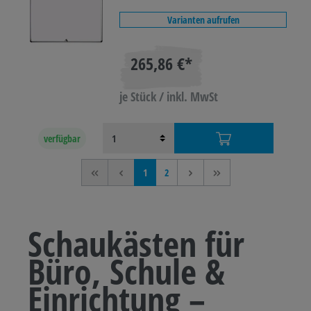
Varianten aufrufen
265,86 €*
je Stück / inkl. MwSt
verfügbar
<<
<
1
2
>
>>
Schaukästen für
Büro, Schule &
Einrichtung –