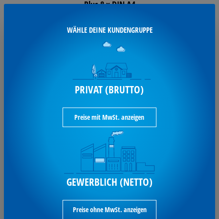
Plus 8 x DIN A4
Nobo Schaukasten Premium Plus Innen
WÄHLE DEINE KUNDENGRUPPE
Klapptür 8xA4 1915329
Varianten aufrufen
240,36 €*
PRIVAT (BRUTTO)
je Stück / inkl. MwSt
Preise mit MwSt. anzeigen
verfügbar
GEWERBLICH (NETTO)
Nobo® Schaukasten Premium
Plus 8 x DIN A4
Preise ohne MwSt. anzeigen
Nobo Schaukasten Premium Plus Innen