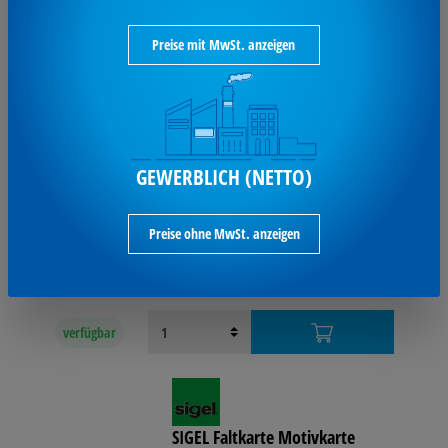
Preise mit MwSt. anzeigen
Avery Zweckform Postkarte
Avery Zweckform Postkarte 148x105mm
25St. C32252-25
GEWERBLICH (NETTO)
22,91 €*
ab
je Pack / inkl. MwSt
Preise ohne MwSt. anzeigen
(Preis pro 1 BL 0,96 € )
verfügbar
SIGEL Faltkarte Motivkarte