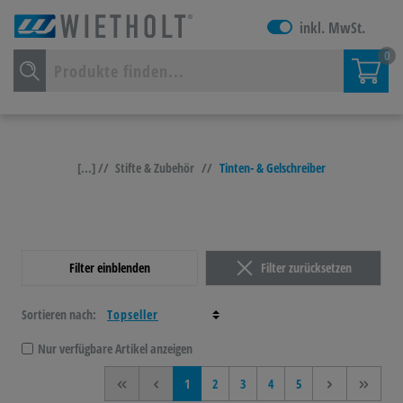
inkl. MwSt.
0
[...] //
Stifte & Zubehör
//
Tinten- & Gelschreiber
Filter einblenden
Filter zurücksetzen
Sortieren nach:
Nur verfügbare Artikel anzeigen
<<
<
1
2
3
4
5
>
>>