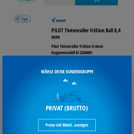
PILOT Tintenroller FriXion Ball 0,4
mm
Pilot Tintenroller FriXion 0,4mm
Kappenmodell bl 2260003
Varianten aufrufen
WÄHLE DEINE KUNDENGRUPPE
2,25 €*
ab
statt
2,84 €
je Stück / inkl. MwSt
PRIVAT (BRUTTO)
verfügbar
Preise mit MwSt. anzeigen