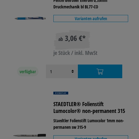
Pentel Gelroller EnerGel 0,35mm
Druckmechanik bl BL77-CO
Varianten aufrufen
3,06 €*
ab
je Stück / inkl. MwSt
verfügbar
STAEDTLER® Folienstift
Lumocolor® non-permanent 315
Staedtler Folienstift Lumocolor 1mm non-
permanen sw 315-9
Varianten aufrufen