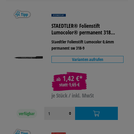
STAEDTLER® Folienstift
Lumocolor® permanent 318
lichtbeständig
Staedtler Folienstift Lumocolor 0,6mm
permanent sw 318-9
Varianten aufrufen
1,42 €*
ab
statt
1,65 €
je Stück / inkl. MwSt
verfügbar