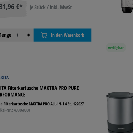
31,96 €*
je Stück / inkl. MwSt
enge
In den Warenkorb
verfügbar
ITA Filterkartusche MAXTRA PRO PURE
ERFORMANCE
ta Filterkartusche MAXTRA PRO ALL-IN-1 4 St. 122027
ikel-Nr.: 439068300