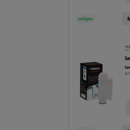
M
verfügbar
Sa
Sae
Art