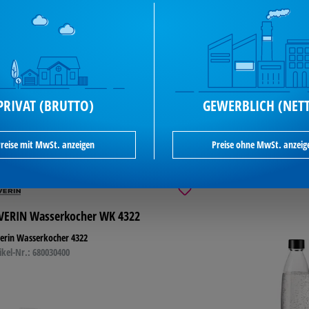
32,12 €*
je Stück / inkl. MwSt
PRIVAT (BRUTTO)
GEWERBLICH (NET
verfügbar
enge
In den Warenkorb
reise mit MwSt. anzeigen
Preise ohne MwSt. anzeig
VERIN Wasserkocher WK 4322
erin Wasserkocher 4322
ikel-Nr.: 680030400