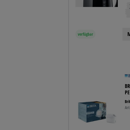
Lehrerstempel -
Motivationsstempel
Märchen
M
verfügbar
BR
P
Bri
Art