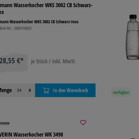
mann Wasserkocher WKS 3002 CB Schwarz-
ox
 TONER
BASTELN &
TECHNIK
LAGE
mann Wasserkocher WKS 3002 CB Schwarz-Inox
KREATIV
BETR
ikel-Nr.: 000318829
L
REINIGUNG &
HYGIENE
28,55 €*
je Stück / inkl. MwSt
enge
In den Warenkorb
verfügbar
VERIN Wasserkocher WK 3498