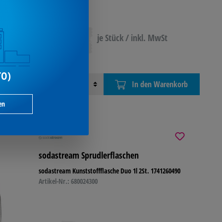
18,55 €*
je Stück / inkl. MwSt
TO)
Menge
In den Warenkorb
en
sodastream Sprudlerflaschen
sodastream Kunststoffflasche Duo 1l 2St. 1741260490
Artikel-Nr.: 680024300