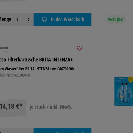
enge
In den Warenkorb
verfügbar
eco Filterkartusche BRITA INTENZA+
co Wasserfilter BRITA INTENZA+ ws CA6702/00
ikel-Nr.: 490309400
14,18 €*
je Stück / inkl. MwSt