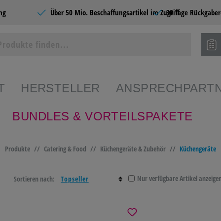
ng
Über 50 Mio. Beschaffungsartikel im Zugriff
30 Tage Rückgaber
T
HERSTELLER
ANSPRECHPART
BUNDLES & VORTEILSPAKETE
ie Produkte
Produkte
//
Catering & Food
//
Küchengeräte & Zubehör
//
Küchengeräte
SHOPS
BÜROBEDARF
CATERING &
SCHR
FOOD
PAPE
Nur verfügbare Artikel anzeige
Sortieren nach:
EDARF
PAPIERE
BÜROMÖBEL &
HOME
EINRICHTEN