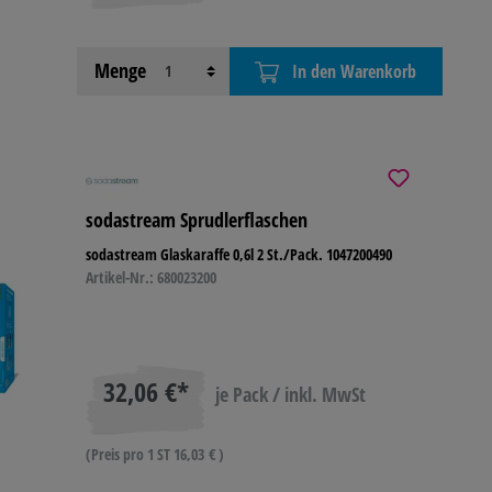
Menge
In den Warenkorb
sodastream Sprudlerflaschen
sodastream Glaskaraffe 0,6l 2 St./Pack. 1047200490
Artikel-Nr.: 680023200
32,06 €*
je Pack / inkl. MwSt
(Preis pro 1 ST 16,03 € )