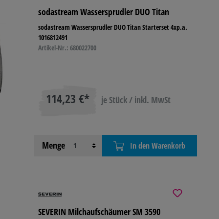
sodastream Wassersprudler DUO Titan
R- &
sodastream Wassersprudler DUO Titan Starterset 4xp.a.
IEBSAUSSTATTUNG
1016812491
Artikel-Nr.: 680022700
114,23 €*
je Stück / inkl. MwSt
Menge
In den Warenkorb
SEVERIN Milchaufschäumer SM 3590