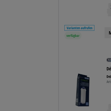
Varianten aufrufen
M
verfügbar
Dé
DeL
Art