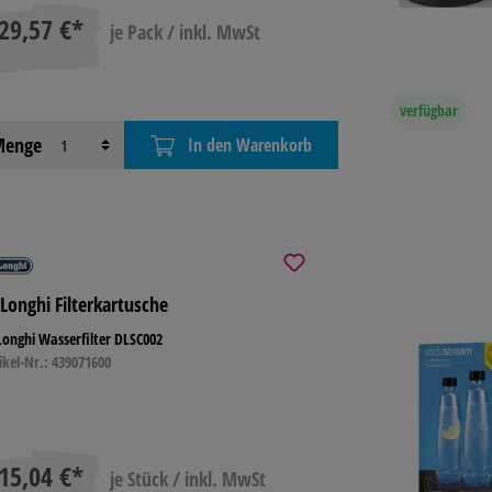
29,57 €*
je Pack / inkl. MwSt
verfügbar
enge
In den Warenkorb
Longhi Filterkartusche
onghi Wasserfilter DLSC002
ikel-Nr.: 439071600
15,04 €*
je Stück / inkl. MwSt