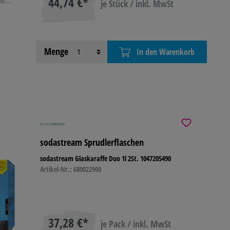
44,74 €*
je Stück / inkl. MwSt
Menge
In den Warenkorb
sodastream Sprudlerflaschen
sodastream Glaskaraffe Duo 1l 2St. 1047205490
Artikel-Nr.: 680022900
37,28 €*
je Pack / inkl. MwSt