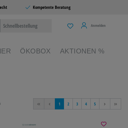
echt
Kompetente Beratung
Schnellbestellung
Anmelden
NER
ÖKOBOX
AKTIONEN %
EIBEN &
TERIE
n
<<
<
1
2
3
4
5
>
>>
 & LIVING