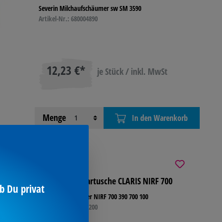
Severin Milchaufschäumer sw SM 3590
Artikel-Nr.: 680004890
12,23 €*
je Stück / inkl. MwSt
Menge
In den Warenkorb
Nivona Filterkartusche CLARIS NIRF 700
b Du privat
Nivona Wasserfilter NIRF 700 390 700 100
Artikel-Nr.: 495013200