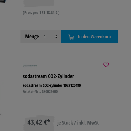
(Preis pro 1 ST 18,64 € )
Menge
In den Warenkorb
sodastream CO2-Zylinder
sodastream CO2-Zylinder 1032120490
Artikel-Nr.: 680026600
43,42 €*
je Stück / inkl. MwSt