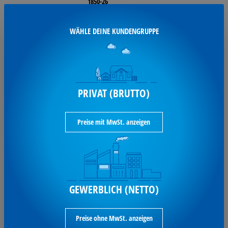
1850-26
WÄHLE DEINE KUNDENGRUPPE
20,99 €*
je Pack / inkl. MwSt
(Preis pro 1 ST 0,10 € )
PRIVAT (BRUTTO)
verfügbar
Preise mit MwSt. anzeigen
WEDO® Schlüsselring 100
St./Pack.
GEWERBLICH (NETTO)
Wedo Schlüsselring 25mm Metall si 100 St.
2623025
Preise ohne MwSt. anzeigen