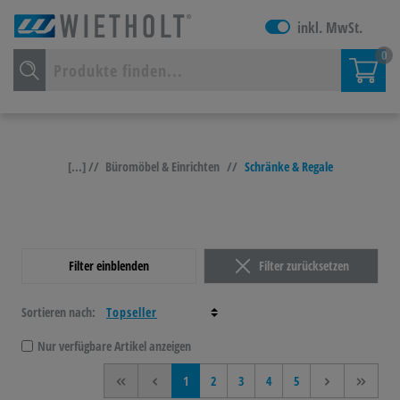
inkl. MwSt.
0
[...] //
Büromöbel & Einrichten
//
Schränke & Regale
Filter einblenden
Filter zurücksetzen
Sortieren nach:
Nur verfügbare Artikel anzeigen
<<
<
1
2
3
4
5
>
>>