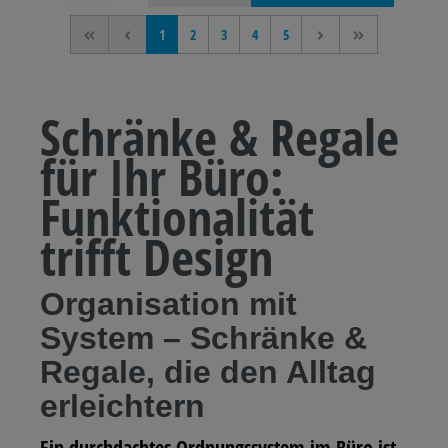
<<
<
1
2
3
4
5
>
>>
Schränke & Regale
für Ihr Büro:
Funktionalität
trifft Design
Organisation mit
System – Schränke &
Regale, die den Alltag
erleichtern
Ein durchdachtes Ordnungssystem im Büro ist