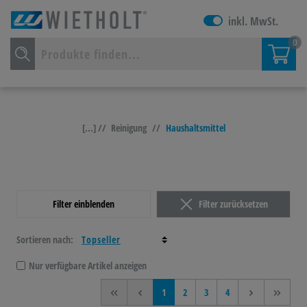
inkl. MwSt.
0
[...] //
Reinigung
//
Haushaltsmittel
Filter einblenden
Filter zurücksetzen
Sortieren nach:
Nur verfügbare Artikel anzeigen
<<
<
1
2
3
4
>
>>