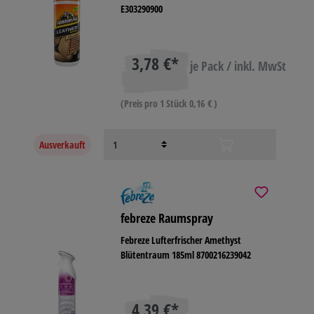
E303290900
3,78 €*
je Pack / inkl. MwSt
(Preis pro 1 Stück 0,16 € )
Ausverkauft
febreze Raumspray
Febreze Lufterfrischer Amethyst
Blütentraum 185ml 8700216239042
4,39 €*