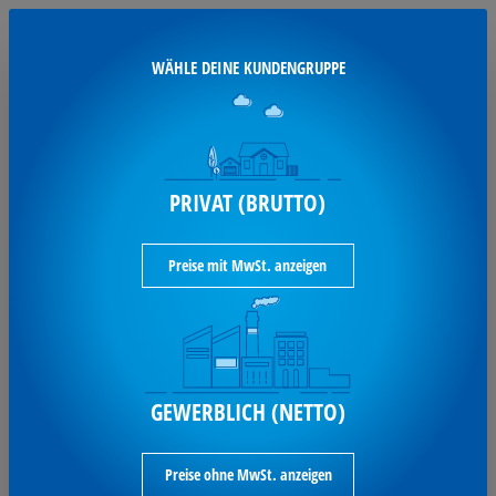
Ausverkauft
WÄHLE DEINE KUNDENGRUPPE
AIR-WICK Nachfüllpack
Lufterfrischer
PRIVAT (BRUTTO)
Air-wick Lufterfrischer Refill
Sommervergnügen 250ml 3234214
Preise mit MwSt. anzeigen
Varianten aufrufen
7,72 €*
GEWERBLICH (NETTO)
je Stück / inkl. MwSt
(Preis pro 1 Liter 30,88 € )
Preise ohne MwSt. anzeigen