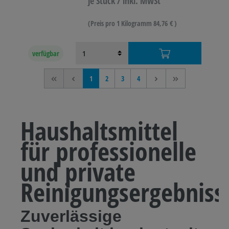
je Stück / inkl. MwSt
(Preis pro 1 Kilogramm 84,76 € )
verfügbar
<<
<
1
2
3
4
>
>>
Haushaltsmittel
für professionelle
und private
Reinigungsergebniss
Zuverlässige