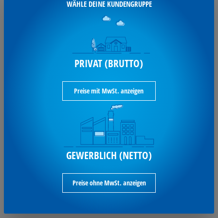
WÄHLE DEINE KUNDENGRUPPE
SO ERREICHST DU UNS:
PRIVAT (BRUTTO)
Heinrich Wietholt GmbH
Preise mit MwSt. anzeigen
Dieks Wall 17
46342 Velen
Oder über unser
Kontaktformular
.
T: 02863 925-0
GEWERBLICH (NETTO)
F: 02863 925-101
Preise ohne MwSt. anzeigen
kontakt@wietholt.de