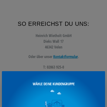
SO ERREICHST DU UNS:
Heinrich Wietholt GmbH
Dieks Wall 17
46342 Velen
Oder über unser
Kontaktformular
.
T: 02863 925-0
F: 02863 925-101
kontakt@wietholt.de
WÄHLE DEINE KUNDENGRUPPE
UNSERE SERVICES: