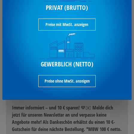
PRIVAT (BRUTTO)
Markenwelt
Reklamation & Retoure
Newsletter
Preise mit MwSt. anzeigen
B2B FAQ
Liefer- und Zahlungsbedingungen
FAQ
Sonderartikel
Vertrag widerrufen
GEWERBLICH (NETTO)
Preise ohne MwSt. anzeigen
NICHTS MEHR VERPASSEN:
Immer informiert – und 10 € sparen! 💙✉️ Melde dich
jetzt für unseren Newsletter an und verpasse keine
Angebote mehr! Als Dankeschön erhältst du einen 10 €-
Gutschein für deine nächste Bestellung. *MBW 100 € netto.