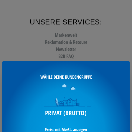
UNSERE SERVICES:
Markenwelt
Reklamation & Retoure
Newsletter
B2B FAQ
Liefer- und Zahlungsbedingungen
FAQ
WÄHLE DEINE KUNDENGRUPPE
Sonderartikel
Vertrag widerrufen
NICHTS MEHR VERPASSEN:
PRIVAT (BRUTTO)
Preise mit MwSt. anzeigen