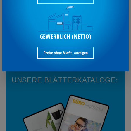
Immer informiert – und 10 € sparen! 💙✉️ Melde dich
jetzt für unseren Newsletter an und verpasse keine
Angebote mehr! Als Dankeschön erhältst du einen 10 €-
Gutschein für deine nächste Bestellung. *MBW 100 € netto.
GEWERBLICH (NETTO)
Anmelden und sparen
Preise ohne MwSt. anzeigen
UNSERE BLÄTTERKATALOGE: