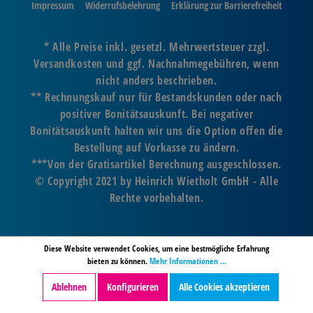
Impressum
Widerrufsbelehrung
Erklärung zur Barrierefreiheit
* Alle Preise inkl. gesetzl. Mehrwertsteuer zzgl.
Versandkosten und ggf. Nachnahmegebühren, wenn
nicht anders beschrieben.
** Rechnungskauf nur für Bestandskunden oder nach
positiver Bonitätsauskunft. Bei negativer
Bonitätsauskunft halten wir uns die Option offen die
Bestellung auf Vorkasse zu ändern.
***Von der Gratisartikel Berechnung ausgeschlossen.
© Copyright 2021 by Heinrich Wietholt GmbH - Alle
Rechte vorbehalten.
Diese Website verwendet Cookies, um eine bestmögliche Erfahrung
bieten zu können.
Mehr Informationen ...
Ablehnen
Konfigurieren
Alle Cookies akzeptieren