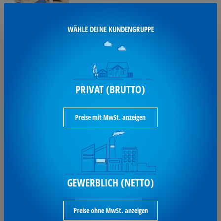
4,80 €*
je Pack / inkl. MwSt
WÄHLE DEINE KUNDENGRUPPE
(Preis pro 1 Kilogramm 24,00 € )
Ausverkauft
PRIVAT (BRUTTO)
Preise mit MwSt. anzeigen
SO ERREICHST DU UNS:
GEWERBLICH (NETTO)
Heinrich Wietholt GmbH
Dieks Wall 17
46342 Velen
Preise ohne MwSt. anzeigen