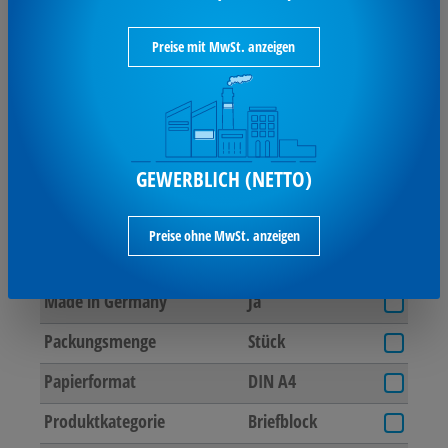
TECHNISCHE
Produkte mit gleichen Werten
suchen
i
DATEN
Preise mit MwSt. anzeigen
Anzahl der Blätter
50 Bl.
Ausführung der Lineatur
kariert
GEWERBLICH (NETTO)
Farbe des Einbandes
blau
Farbe des Papiers
premiumweiß
Preise ohne MwSt. anzeigen
Grammatur
70 g/m²
Made in Germany
Ja
Packungsmenge
Stück
Papierformat
DIN A4
Produktkategorie
Briefblock