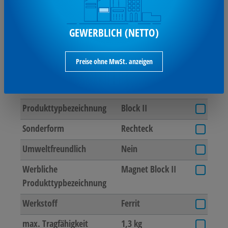
Haken vorhanden
Nein
GEWERBLICH (NETTO)
Maße
55 x 22 x 8 mm (B x
H x T)
Preise ohne MwSt. anzeigen
Packungsmenge
10 St./Pack.
, Pack
Produktkategorie
Magnet
Produkttypbezeichnung
Block II
Sonderform
Rechteck
Umweltfreundlich
Nein
Werbliche
Magnet Block II
Produkttypbezeichnung
Werkstoff
Ferrit
max. Tragfähigkeit
1,3 kg