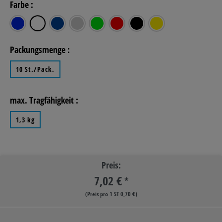
Farbe :
blau
weiß
dunkelblau
grau
grün
rot
schwarz
gelb
Packungsmenge :
10 St./Pack.
max. Tragfähigkeit :
1,3 kg
Preis:
7,02 €
*
(Preis pro 1 ST 0,70 €)