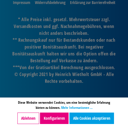
Impressum
Widerrufsbelehrung
Erklärung zur Barrierefreiheit
* Alle Preise inkl. gesetzl. Mehrwertsteuer zzgl.
Versandkosten und ggf. Nachnahmegebühren, wenn
nicht anders beschrieben.
** Rechnungskauf nur für Bestandskunden oder nach
positiver Bonitätsauskunft. Bei negativer
Bonitätsauskunft halten wir uns die Option offen die
Bestellung auf Vorkasse zu ändern.
***Von der Gratisartikel Berechnung ausgeschlossen.
© Copyright 2021 by Heinrich Wietholt GmbH - Alle
Rechte vorbehalten.
Diese Website verwendet Cookies, um eine bestmögliche Erfahrung
bieten zu können.
Mehr Informationen ...
Ablehnen
Konfigurieren
Alle Cookies akzeptieren