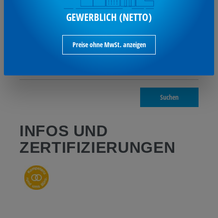
GEWERBLICH (NETTO)
Werbliche
Foldbackklemmer
Produkttypbezeichnung
Preise ohne MwSt. anzeigen
Werkstoff
Federstahl
max. Klemmdicke
7 mm
Suchen
INFOS UND
ZERTIFIZIERUNGEN