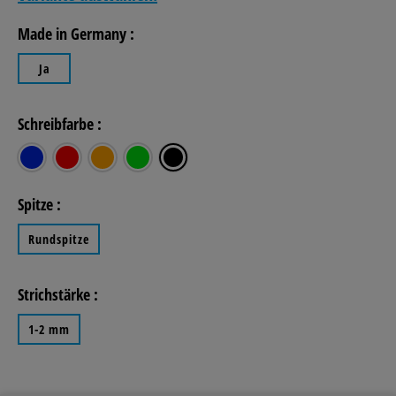
Made in Germany :
Ja
Schreibfarbe :
blau
rot
orange
grün
schwarz
Spitze :
Rundspitze
Strichstärke :
1-2 mm