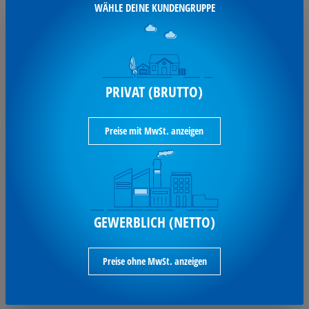
WÄHLE DEINE KUNDENGRUPPE
TECHNISCHE
Produkte mit gleichen Werten
suchen
i
DATEN
PRIVAT (BRUTTO)
Ausführung der Farbe
schwarz
Preise mit MwSt. anzeigen
Biozid-Produkt
Nein
Clip vorhanden
Ja
Griffzone
rund
GEWERBLICH (NETTO)
Kappe umsteckbar
Ja
Made in Germany
Ja
Preise ohne MwSt. anzeigen
Material des Schaftes
Kunststoff, 97 %
recycelt