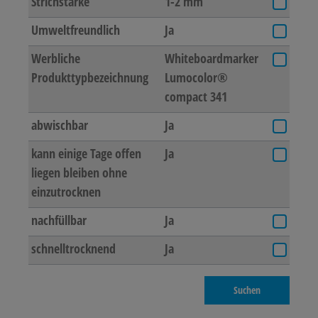
Strichstärke
1-2 mm
Umweltfreundlich
Ja
Werbliche
Whiteboardmarker
Produkttypbezeichnung
Lumocolor®
compact 341
abwischbar
Ja
kann einige Tage offen
Ja
liegen bleiben ohne
einzutrocknen
nachfüllbar
Ja
schnelltrocknend
Ja
Suchen