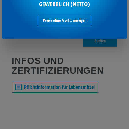
GEWERBLICH (NETTO)
Umweltfreundlich
Nein
Werbliche
Süßstoff
Preise ohne MwSt. anzeigen
Produkttypbezeichnung
Gourmet
Suchen
INFOS UND
ZERTIFIZIERUNGEN
Pflichtinformation für Lebensmittel