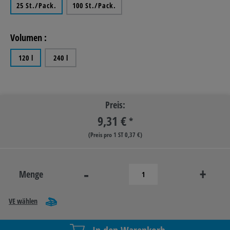
25 St./Pack.
100 St./Pack.
Volumen :
120 l
240 l
Preis:
9,31 €
*
(Preis pro 1 ST 0,37 €)
-
+
Menge
VE wählen