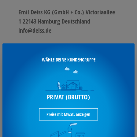
Emil Deiss KG (GmbH + Co.) Victoriaallee
1 22143 Hamburg Deutschland
info@deiss.de
TECHNISCHE
Produkte mit gleichen Werten
WÄHLE DEINE KUNDENGRUPPE
suchen
i
DATEN
Dicke der Folie
43 µm
Farbe
blau
PRIVAT (BRUTTO)
Maße
70 x 110 cm (B x H)
Preise mit MwSt. anzeigen
Packungsmenge
25 St./Pack.
, Pack
Produktkategorie
Müllsack