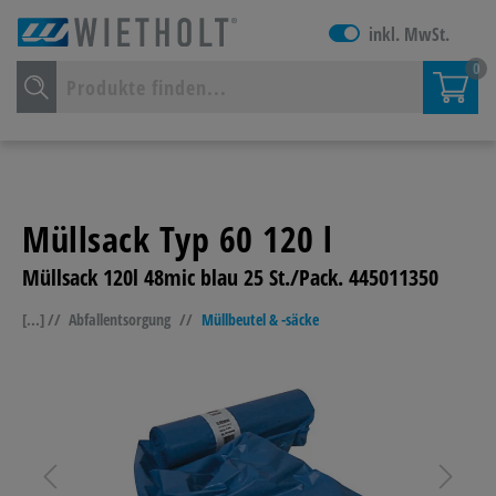
inkl. MwSt.
0
Müllsack Typ 60 120 l
Müllsack 120l 48mic blau 25 St./Pack. 445011350
[...] //
Abfallentsorgung
//
Müllbeutel & -säcke