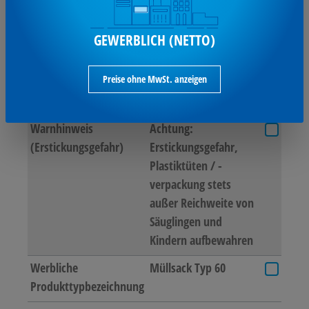
Produkttypbezeichnung
Typ 60
GEWERBLICH (NETTO)
Reißfestigkeit
sehr hoch
Umweltfreundlich
Nein
Preise ohne MwSt. anzeigen
Volumen
120 l
Warnhinweis
Achtung:
(Erstickungsgefahr)
Erstickungsgefahr,
Plastiktüten / -
verpackung stets
außer Reichweite von
Säuglingen und
Kindern aufbewahren
Werbliche
Müllsack Typ 60
Produkttypbezeichnung