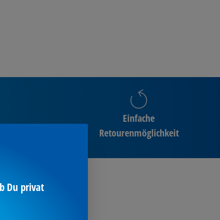
Einfache
ng
Retourenmöglichkeit
b Du privat