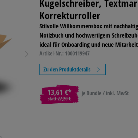
Kugelschreiber, Textmar
Korrekturroller
 TONER
BASTELN &
TECHNIK
LAGE
KREATIV
BETR
Stilvolle Willkommensbox mit nachhalt
Notizbuch und hochwertigem Schreibzub
L
REINIGUNG &
ideal für Onboarding und neue Mitarbei
HYGIENE
Artikel-Nr.: 1000119947
Zu den Produktdetails
13,61 €*
je Bundle / inkl. MwSt
statt
27,20 €