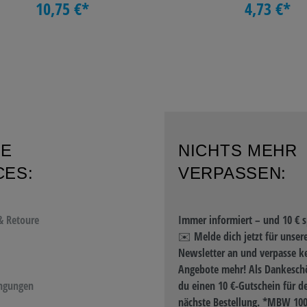
10,75 €*
4,73 €*
RE
NICHTS MEHR
CES:
VERPASSEN:
& Retoure
Immer informiert – und 10 € s
✉️ Melde dich jetzt für unser
Newsletter an und verpasse k
Angebote mehr! Als Dankeschö
ngungen
du einen 10 €-Gutschein für d
nächste Bestellung. *MBW 100