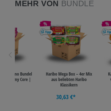
MEHR VON
BUNDLE
tion Promo Bundel
Haribo Mega Box – 4er Mix
K
egel Creamy Core |
aus beliebten Haribo
4 Sorten
Klassikern
,57 €*
30,63 €*