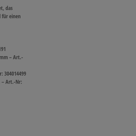
t, das
 für einen
191
 mm – Art.-
r: 304014499
– Art.-Nr: