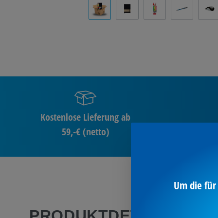
Kostenlose Lieferung ab
59,-€ (netto)
Um die für
PRODUKTDETAILS
/ M