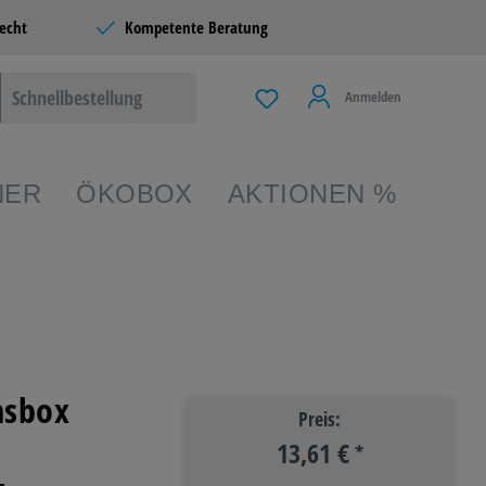
echt
Kompetente Beratung
Schnellbestellung
Anmelden
NER
ÖKOBOX
AKTIONEN %
EIBEN &
TERIE
nsbox
Preis:
13,61 €
 & LIVING
*