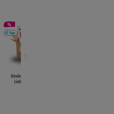
Kinder Mix Box - Schoko -
Mars & More Mega Bo
Lieblingssorten im 4er
Großpackungen de
Bundle
beliebtesten Schokorieg
6er Bundle
14,08 €*
94,44 €*