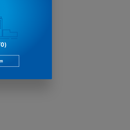
TO)
en