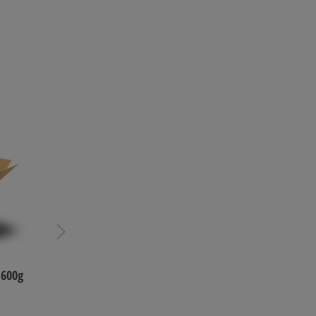
Haribo Multi Box - 3er Mix -
3kg Haribo Fruchtgummi
31,00 €*
 600g