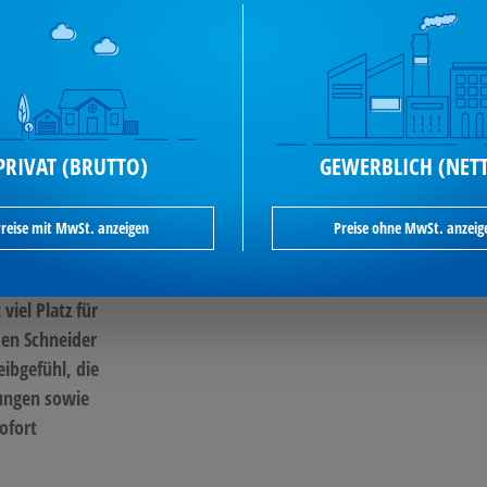
ür einen
ialien machen
 Büro und
PRIVAT (BRUTTO)
GEWERBLICH (NET
der oder als
reise mit MwSt. anzeigen
Preise ohne MwSt. anzeig
nachhaltigem
iel Platz für
den Schneider
ibgefühl, die
ungen sowie
ofort