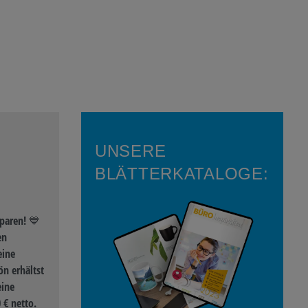
UNSERE
BLÄTTERKATALOGE:
paren! 💙
en
eine
n erhältst
eine
 € netto.