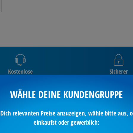
Kostenlose
Sicherer
Sofortberatung
Bestellvorga
WÄHLE DEINE KUNDENGRUPPE
 Dich relevanten Preise anzuzeigen, wähle bitte aus, o
einkaufst oder gewerblich:
EHR