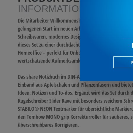
INFORMATIONEN
Die Mitarbeiter Willkommensbox ist das ideale Bundle f
gelungenen Start im neuen Arbeitsumfeld. Hochwertige
Schreibwaren, modernes Design und nachhaltige Mater
dieses Set zu einer durchdachten Grundausstattung für
Homeoffice – perfekt für Onboarding, neue Teammitglie
wertschätzende Aufmerksamkeit.
P
Das share Notizbuch im DIN-A5-Format überzeugt mit 
Einband aus Apfelschalen und Pflanzenfasern und bietet v
Ideen, Notizen und To-dos. Ergänzt wird das Set durch 
Kugelschreiber Slider Rave mit besonders weichem Schre
STABILO® NEON Textmarker für übersichtliche Markier
den Tombow MONO grip Korrekturroller für sauberes, s
überschreibbares Korrigieren.