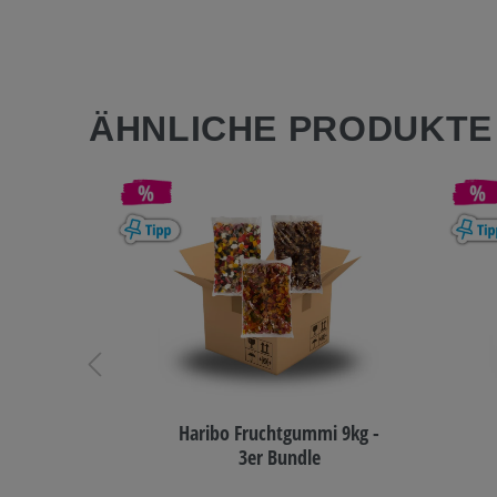
ÄHNLICHE PRODUKT
r
Haribo Fruchtgummi 9kg -
3er Bundle