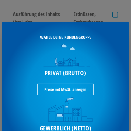
Ausführung des Inhalts
Erdnüssen,
(bzgl. der
Cashewkernen,
Hauptausstattungsteile)
Mandeln
WÄHLE DEINE KUNDENGRUPPE
LMIV-Produkt
Ja
Packungsmenge
275 g/Pack.
, Pack
Produktkategorie
Nussmischung
PRIVAT (BRUTTO)
Produkttypbezeichnung
Ungarisch Style
Umweltfreundlich
Nein
Preise mit MwSt. anzeigen
Werbliche
Nussmischung
Produkttypbezeichnung
Ungarisch Style
wieder verschließbar
Ja
GEWERBLICH (NETTO)