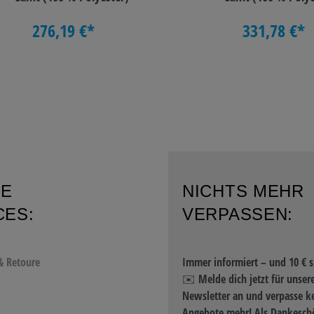
276,19 €*
331,78 €*
RE
NICHTS MEHR
CES:
VERPASSEN:
& Retoure
Immer informiert – und 10 € s
✉️ Melde dich jetzt für unser
Newsletter an und verpasse k
Angebote mehr! Als Dankeschö