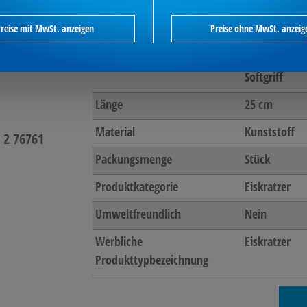
Arbeitsbreite
100 mm
reise mit MwSt. anzeigen
Preise ohne MwSt. anzeig
Farbe
rot/schwarz
Griffzone
ergonomisch
Softgriff
Länge
25 cm
Material
Kunststoff
 2 76761
Packungsmenge
Stück
Produktkategorie
Eiskratzer
Umweltfreundlich
Nein
Werbliche
Eiskratzer
Produkttypbezeichnung