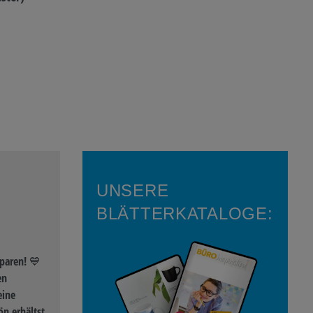
208,24 €*
UNSERE
BLÄTTERKATALOGE:
paren! 💙
en
eine
n erhältst