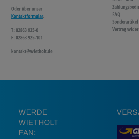
Zahlungsbedi
Oder über unser
FAQ
Kontaktformular
.
Sonderartikel
Vertrag wider
T: 02863 925-0
F: 02863 925-101
kontakt@wietholt.de
WERDE
VERS
WIETHOLT
FAN: