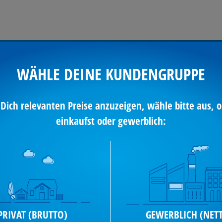
WÄHLE DEINE KUNDENGRUPPE
Kostenlose
Sicherer
Sofortberatung
Bestellvorga
 Dich relevanten Preise anzuzeigen, wähle bitte aus, o
einkaufst oder gewerblich:
EHR
TECHNISCHE
Produkte mit g
DATEN
PRIVAT (BRUTTO)
GEWERBLICH (NET