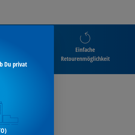
Einfache
ng
Retourenmöglichkeit
b Du privat
leichen Werten
suchen
i
TO)