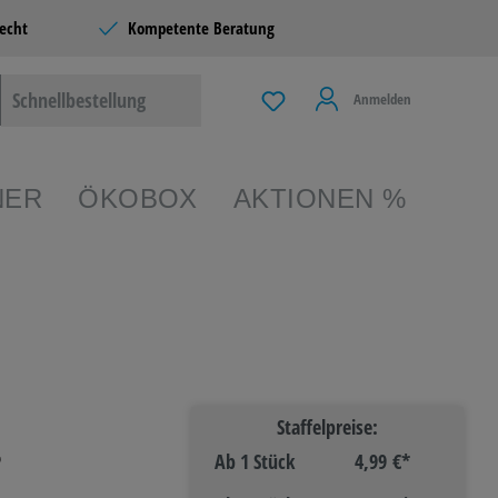
echt
Kompetente Beratung
Schnellbestellung
Anmelden
NER
ÖKOBOX
AKTIONEN %
EIBEN &
TERIE
Staffelpreise:
6
 & LIVING
Ab
1 Stück
4,99 €*