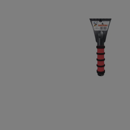
TINTE &
STEMPE