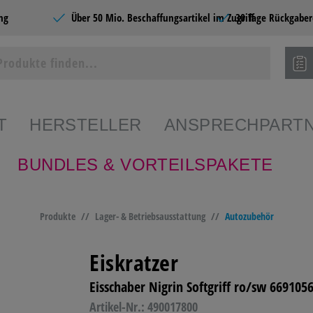
ng
Über 50 Mio. Beschaffungsartikel im Zugriff
30 Tage Rückgaber
T
HERSTELLER
ANSPRECHPART
BUNDLES & VORTEILSPAKETE
ie Produkte
Produkte
//
Lager- & Betriebsausstattung
//
Autozubehör
SHOPS
BÜROBEDARF
CATERING &
SCHR
FOOD
PAPE
Eiskratzer
Eisschaber Nigrin Softgriff ro/sw 669105
EDARF
PAPIERE
BÜROMÖBEL &
HOME
EINRICHTEN
Artikel-Nr.: 490017800