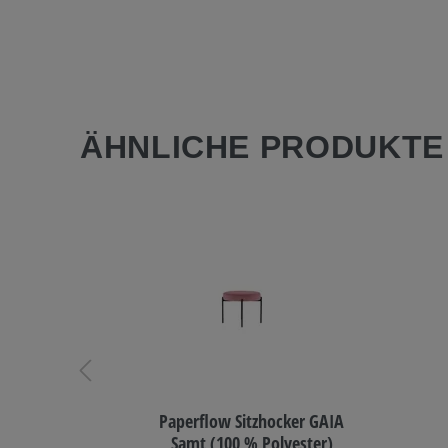
ÄHNLICHE PRODUKT
nskarte
Paperflow Sitzhocker GAIA
Pack.
Samt (100 % Polyester)