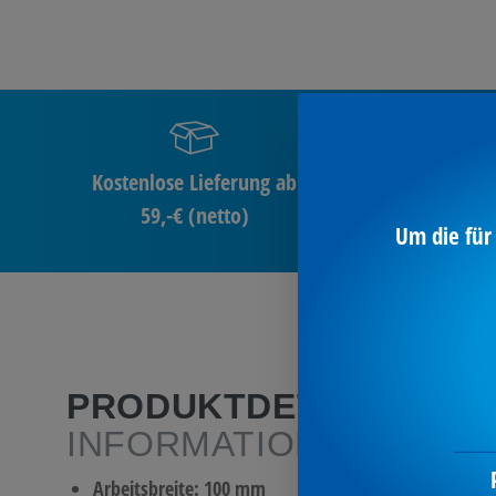
Kostenlose Lieferung ab
59,-€ (netto)
Um die für
PRODUKTDETAILS
/ M
INFORMATIONEN
Arbeitsbreite: 100 mm