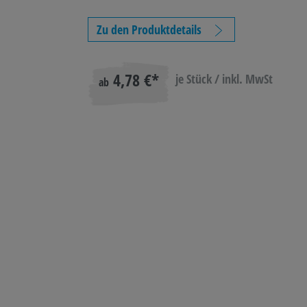
Zu den Produktdetails
 TONER
BASTELN &
TECHNIK
LAGE
KREATIV
BETR
4,78 €*
je Stück / inkl. MwSt
ab
L
REINIGUNG &
HYGIENE