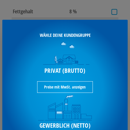
Fettgehalt
8 %
Gewicht
170 g
LMIV-Produkt
Ja
WÄHLE DEINE KUNDENGRUPPE
Packungsmenge
Stück
Portionsverpackung
Glasflasche
Produktkategorie
Kaffeesahne
PRIVAT (BRUTTO)
Produkttypbezeichnung
Kaffeetraum
Preise mit MwSt. anzeigen
Umweltfreundlich
Nein
Werbliche
Kaffeesahne
Produkttypbezeichnung
Kaffeetraum
GEWERBLICH (NETTO)
Suchen