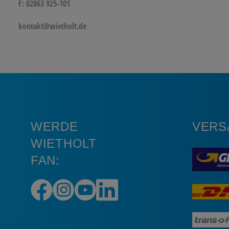
F: 02863 925-101
kontakt@wietholt.de
WERDE
VERS
WIETHOLT
FAN: