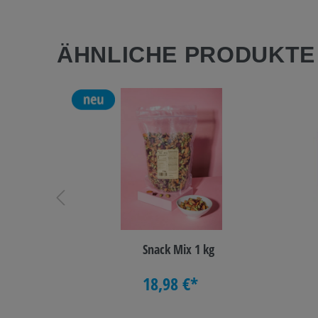
ÄHNLICHE PRODUKT
schmuck
Snack Mix 1 kg
 3 cm
18,98 €*