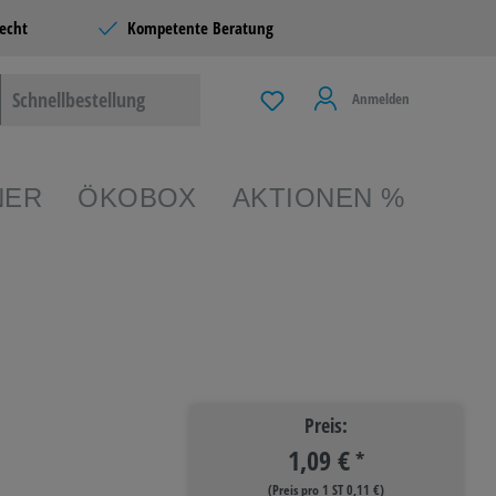
echt
Kompetente Beratung
Schnellbestellung
Anmelden
NER
ÖKOBOX
AKTIONEN %
EIBEN &
TERIE
Preis:
1,09 €
 & LIVING
*
(Preis pro 1 ST 0,11 €)