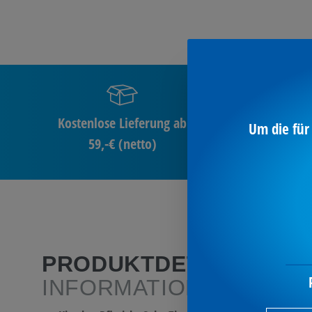
Kostenlose Lieferung ab
Um die für
59,-€ (netto)
PRODUKTDETAILS
/ M
INFORMATIONEN