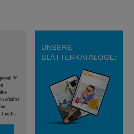
UNSERE
BLÄTTERKATALOGE:
paren! 💙
en
eine
n erhältst
eine
 € netto.