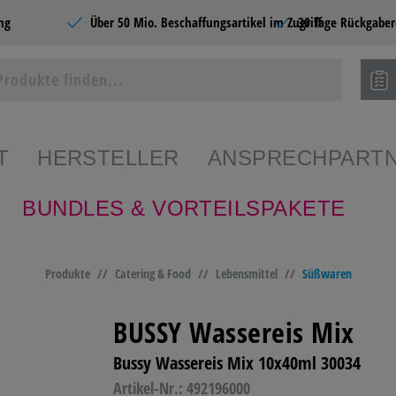
ng
Über 50 Mio. Beschaffungsartikel im Zugriff
30 Tage Rückgaber
T
HERSTELLER
ANSPRECHPART
BUNDLES & VORTEILSPAKETE
ie Produkte
Produkte
//
Catering & Food
//
Lebensmittel
//
Süßwaren
SHOPS
BÜROBEDARF
CATERING &
SCHR
FOOD
PAPE
BUSSY Wassereis Mix
Bussy Wassereis Mix 10x40ml 30034
EDARF
PAPIERE
BÜROMÖBEL &
HOME
EINRICHTEN
Artikel-Nr.: 492196000