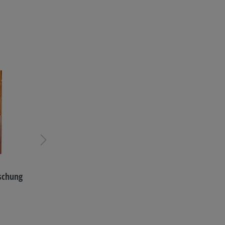
schung
XOX Gebäck Cocktail Mix
2,40 €*