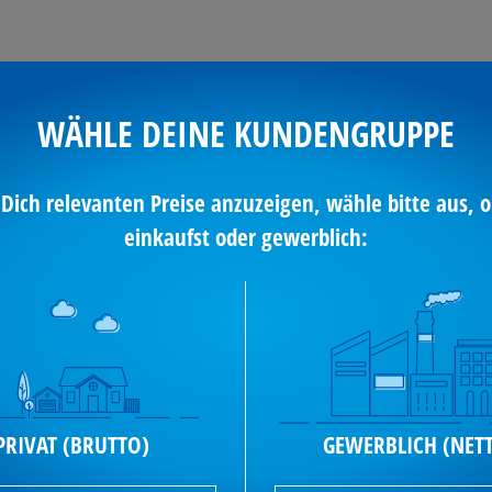
WÄHLE DEINE KUNDENGRUPPE
Kostenlose
Sicherer
 Dich relevanten Preise anzuzeigen, wähle bitte aus, o
Sofortberatung
Bestellvorga
einkaufst oder gewerblich:
EHR
TECHNISCHE
Produkte mit g
PRIVAT (BRUTTO)
GEWERBLICH (NET
DATEN