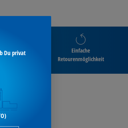
Einfache
b Du privat
ng
Retourenmöglichkeit
leichen Werten
suchen
i
TO)