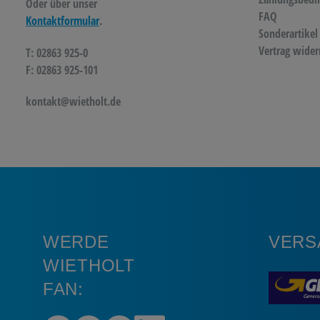
Oder über unser
FAQ
Kontaktformular
.
Sonderartikel
Vertrag wider
T: 02863 925-0
F: 02863 925-101
kontakt@wietholt.de
WERDE
VERS
WIETHOLT
FAN: