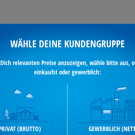
WÄHLE DEINE KUNDENGRUPPE
Kostenlose
Sicherer
Sofortberatung
Bestellvorga
 Dich relevanten Preise anzuzeigen, wähle bitte aus, o
einkaufst oder gewerblich:
EHR
TECHNISCHE
Produkte mit g
DATEN
PRIVAT (BRUTTO)
GEWERBLICH (NET