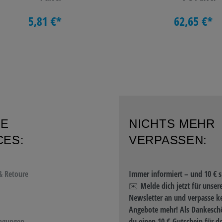
5,81 €*
62,65 €*
RE
NICHTS MEHR
CES:
VERPASSEN:
& Retoure
Immer informiert – und 10 € s
✉️ Melde dich jetzt für unser
Newsletter an und verpasse k
Angebote mehr! Als Dankeschö
ngungen
du einen 10 €-Gutschein für d