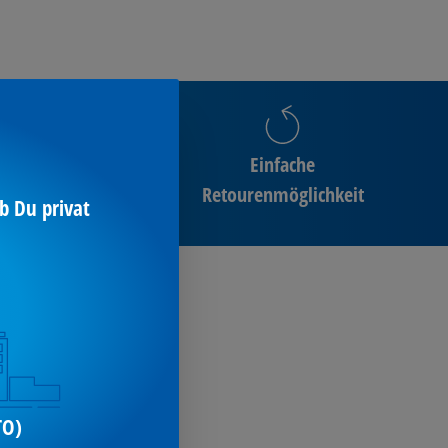
Einfache
ng
Retourenmöglichkeit
b Du privat
leichen Werten
suchen
i
TO)