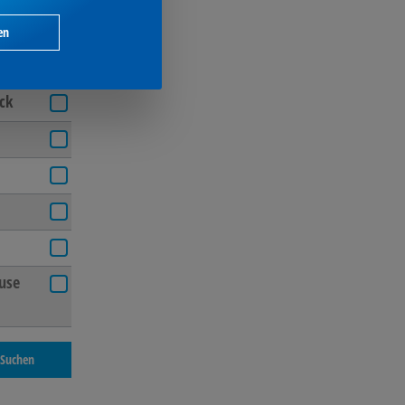
itrone,
en
ack
use
Suchen