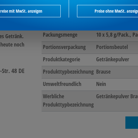
Geschmacksrichtung
Himbeer, Orange, Z
Waldmeister
reise mit MwSt. anzeigen
Preise ohne MwSt. anzeig
 köstliche
LMIV-Produkt
Ja
rd einfach in
Packungsmenge
10 x 5,8 g/Pack.
, P
es Getränk.
 heute noch
Portionsverpackung
Portionsbeutel
Produktkategorie
Getränkepulver
-Str. 48 DE
Produkttypbezeichnung
Brause
Umweltfreundlich
Nein
Werbliche
Getränkepulver Bra
Produkttypbezeichnung