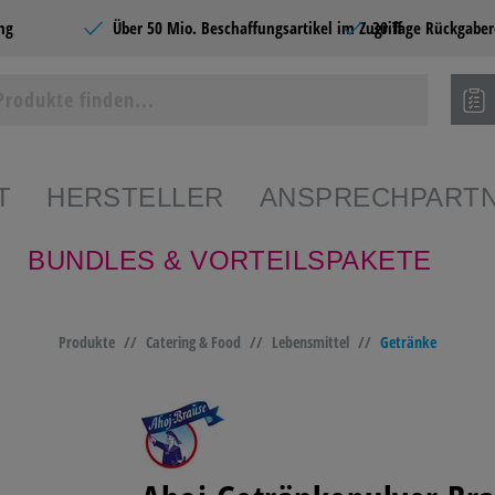
ng
Über 50 Mio. Beschaffungsartikel im Zugriff
30 Tage Rückgaber
T
HERSTELLER
ANSPRECHPART
BUNDLES & VORTEILSPAKETE
ie Produkte
Produkte
//
Catering & Food
//
Lebensmittel
//
Getränke
SHOPS
BÜROBEDARF
CATERING &
SCHR
FOOD
PAPE
EDARF
PAPIERE
BÜROMÖBEL &
HOME
EINRICHTEN