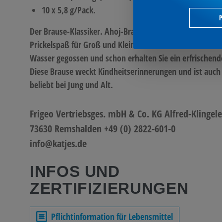
10 x 5,8 g/Pack.
P
Der Brause-Klassiker. Ahoj-Brause Brause-Pulver ist der
Prickelspaß für Groß und Klein. Der Inhalt der Beutel wi
Wasser gegossen und schon erhalten Sie ein erfrischend
Diese Brause weckt Kindheitserinnerungen und ist auch
beliebt bei Jung und Alt.
Frigeo Vertriebsges. mbH & Co. KG Alfred-Klingele
73630 Remshalden +49 (0) 2822-601-0
info@katjes.de
INFOS UND
ZERTIFIZIERUNGEN
Pflichtinformation für Lebensmittel