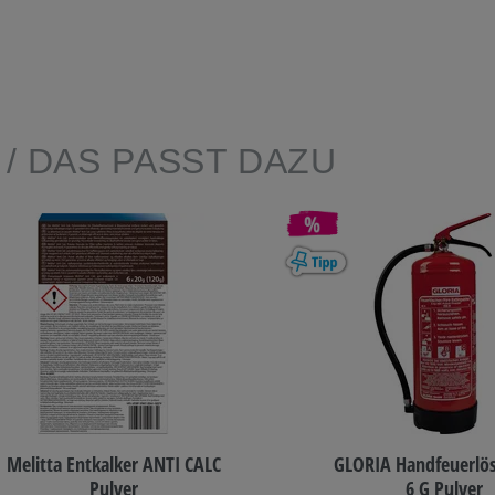
E
/ DAS PASST DAZU
Melitta Entkalker ANTI CALC
GLORIA Handfeuerlö
Pulver
6 G Pulver