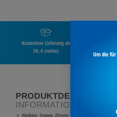
Kostenlose Lieferung ab
59,-€ (netto)
Um die für
PRODUKTDETAILS
/ M
INFORMATIONEN
Himbeer, Orange, Zitrone, Waldmeister