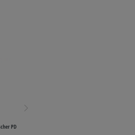
scher PD
Xavax Reinigungstablette