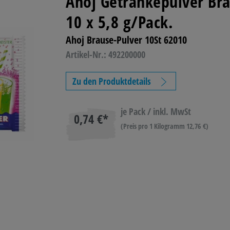
Ahoj Getränkepulver Br
10 x 5,8 g/Pack.
 TONER
BASTELN &
TECHNIK
LAGE
KREATIV
BETR
Ahoj Brause-Pulver 10St 62010
Artikel-Nr.: 492200000
L
REINIGUNG &
Zu den Produktdetails
HYGIENE
je Pack / inkl. MwSt
0,74 €*
(Preis pro 1 Kilogramm 12,76 €)