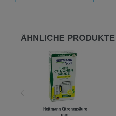
ÄHNLICHE PRODUKT
apsel
Heitmann Citronensäure
ombia
pure