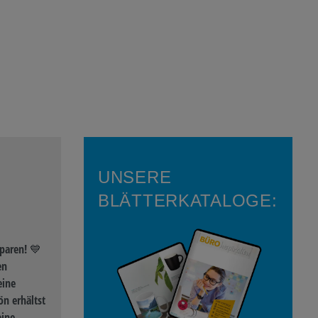
6,02 €*
UNSERE
BLÄTTERKATALOGE:
paren! 💙
en
eine
n erhältst
eine